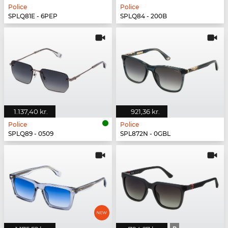
Police
Police
SPLQ81E - 6PEP
SPLQ84 - 200B
1.137,40 kr.
921,36 kr.
Police
Police
SPLQ89 - 0509
SPL872N - 0GBL