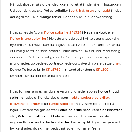
Når udvalget er så stort, er det ikke altid let at finde nålen i høstakken.
Ud over de klassiske Police solbriller i
sort
,
blå
,
brun
eller
guld
findes
der også stel i alle mulige farver. Der er en brille til enhver smag.
Hvad synes du fx om
Police solbrille SPL724
i
Havanna-look
eller
Police brune solbriller
? Hvis du allerede ved, hvilke egenskaber din
nye briller skal have, kan du angive dette i vores filter. Derefter får du
et udvalg af briller, som passer til dine ønsker. Hvis du derimod stadig
er usikker på dit brillevalg, kan du få et indtryk af de forskellige
muligheder, uploade et portrætbillede og prøve din brille virtuelt
her
.
Denne Police solbrille
SPL576E
til mænd eller denne
SPL500
til
kvinder, bør du dog teste på din næse.
Hvad formen angår, har du alle valgmuligheder i vores
Police tilbud
solbriller
udvalg. Kendte design som
rektangulære solbriller
,
browline solbriller
eller
runde solbriller
har vi som regel altid på
lager. Det samme gælder for
Police solbrille med komplet indfattet
stel
,
Police solbriller med halv ramme
og den minimalistiske
udgave
Police uindfattede solbriller
. Det er op til dig at vælge med
hvilke shades, du skinner bedst, når solen kommer frem.