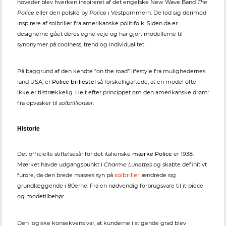
hoveder blev hverken inspireret af det engelske New Wave Band
The
Police
eller den polske by
Police
i Vestpommern. De lod sig derimod
inspirere af solbriller fra amerikanske politifolk. Siden da er
designerne gået deres egne veje og har gjort modellerne til
synonymer på coolness, trend og individualitet.
På baggrund af den kendte ”on the road” lifestyle fra mulighedernes
land USA, er
Police brillestel
så forskelligartede, at en model ofte
ikke er tilstrækkelig. Helt efter princippet om den amerikanske drøm:
fra opvasker til
solbrillionær
.
Historie
Det officielle stiftelsesår for det italienske
mærke Police
er 1938.
Mærket havde udgangspunkt i
Charme Lunettes
og skabte definitivt
furore, da den brede masses syn på
solbriller
ændrede sig
grundlæggende i 80erne. Fra en nødvendig forbrugsvare til it-piece
og modetilbehør.
Den logiske konsekvens var, at kunderne i stigende grad blev