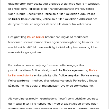
grådige efter individualitet og ønskede at skille sig ud fra mængden.
Et ønske, som
Police solbriller
har opfyldt ganske overbevisende
siden 90erne. Specielt hos
Police solbriller kollektion 2016
,
Police
solbriller kollektion 2017
,
Police solbriller kollektion 2018
samt hos
de nyere modeller, opfylder stellene alle ønsker fra Police fans.
Designet bag
Police briller
baserer naturligvis på markedets
tendenser, uden at forråde deres egen personlighed og karakter - en
modebevidst, stilfuld men samtidig individuel optræden er og bliver
mærkets indgangsvinkel!
For fortsat at kunne pleje og fremme dette image, spiller
produktpalettens Police udvalg med bl.a.
Police eyewear
og
Police
briller med styrke
en betydelig rolle.
Police smykker
,
Police ure
og
Police parfumer
med det allestedsnærværende
Police-logo
findes
på hylderne hos et utal af materialister, juveler og stormagasiner.
Alt koordineres med virksomhedens filosofi, som udstråler coolness
og maskulinitet i alle henseender. Med et sådant tilbud, er det ingen
overraskelse, at reklamepersoner som
Bruce Willis
,
George Clooney