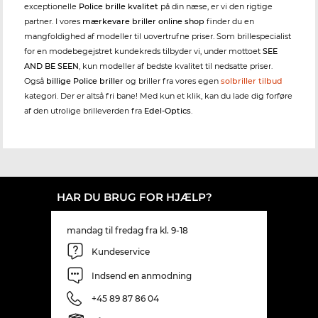
exceptionelle
Police brille kvalitet
på din næse, er vi den rigtige
partner. I vores
mærkevare briller online shop
finder du en
mangfoldighed af modeller til uovertrufne priser. Som brillespecialist
for en modebegejstret kundekreds tilbyder vi, under mottoet
SEE
AND BE SEEN
, kun modeller af bedste kvalitet til nedsatte priser.
Også
billige Police briller
og briller fra vores egen
solbriller tilbud
kategori. Der er altså fri bane! Med kun et klik, kan du lade dig forføre
af den utrolige brilleverden fra
Edel-Optics
.
HAR DU BRUG FOR HJÆLP?
mandag til fredag fra kl. 9-18
Kundeservice
Indsend en anmodning
+45 89 87 86 04