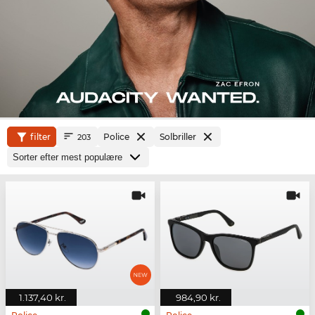
filter
Police
Solbriller
203
1.137,40 kr.
984,90 kr.