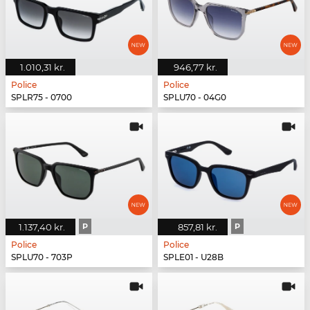
1.010,31 kr.
946,77 kr.
Police
Police
SPLR75 - 0700
SPLU70 - 04G0
1.137,40 kr.
P
857,81 kr.
P
Police
Police
SPLU70 - 703P
SPLE01 - U28B