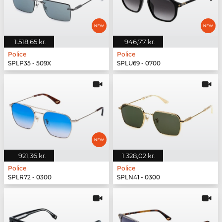
1.518,65 kr.
946,77 kr.
Police
Police
SPLP35 - 509X
SPLU69 - 0700
921,36 kr.
1.328,02 kr.
Police
Police
SPLR72 - 0300
SPLN41 - 0300