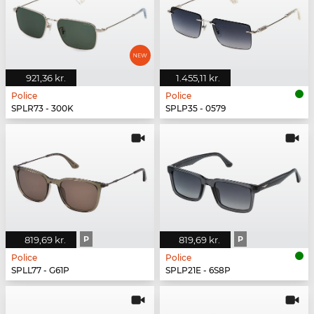
921,36 kr.
1.455,11 kr.
Police
Police
SPLR73 - 300K
SPLP35 - 0579
819,69 kr.
P
819,69 kr.
P
Police
Police
SPLL77 - G61P
SPLP21E - 6S8P