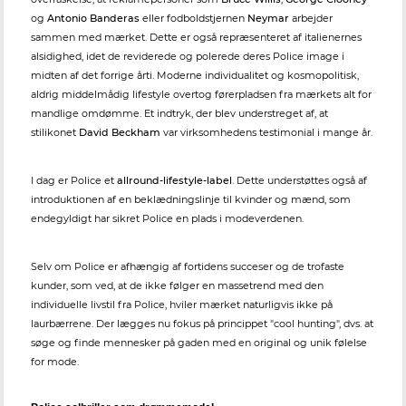
og
Antonio Banderas
eller fodboldstjernen
Neymar
arbejder
sammen med mærket. Dette er også repræsenteret af italienernes
alsidighed, idet de reviderede og polerede deres Police image i
midten af det forrige årti. Moderne individualitet og kosmopolitisk,
aldrig middelmådig lifestyle overtog førerpladsen fra mærkets alt for
mandlige omdømme. Et indtryk, der blev understreget af, at
stilikonet
David Beckham
var virksomhedens testimonial i mange år.
I dag er Police et
allround-lifestyle-label
. Dette understøttes også af
introduktionen af en beklædningslinje til kvinder og mænd, som
endegyldigt har sikret Police en plads i modeverdenen.
Selv om Police er afhængig af fortidens succeser og de trofaste
kunder, som ved, at de ikke følger en massetrend med den
individuelle livstil fra Police, hviler mærket naturligvis ikke på
laurbærrene. Der lægges nu fokus på princippet "cool hunting", dvs. at
søge og finde mennesker på gaden med en original og unik følelse
for mode.