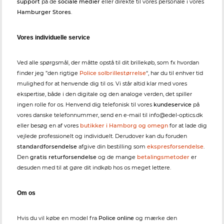
support
på de
sociale medier
eller direkte til vores personale i vores
Hamburger Stores
.
Vores individuelle service
Ved alle spørgsmål, der måtte opstå til dit brillekøb, som fx hvordan
finder jeg ”den rigtige
Police solbrillestørrelse
“, har du til enhver tid
mulighed for at henvende dig til os. Vi står altid klar med vores
ekspertise, både i den digitale og den analoge verden, det spiller
ingen rolle for os. Henvend dig telefonisk til vores
kundeservice
på
vores danske telefonnummer, send en e-mail til info@edel-optics.dk
eller besøg en af vores
butikker i Hamborg og omegn
for at lade dig
vejlede professionelt og individuelt. Derudover kan du foruden
standardforsendelse
afgive din bestilling som
ekspresforsendelse
.
Den
gratis returforsendelse
og de mange
betalingsmetoder
er
desuden med til at gøre dit indkøb hos os meget lettere.
Om os
Hvis du vil købe en model fra
Police online
og mærke den