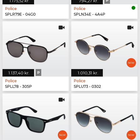
1.175,52 kr.
794,27 kr.
P
Police
Police
SPLR79E - 04G0
SPLN34E - 4A4P
1.137,40 kr.
P
1.010,31 kr.
Police
Police
SPLL78 - 305P
SPLU73 - 0302