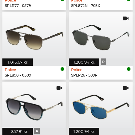
Police
Police
SPLR77 - 0579
SPL872N - 703X
1.016,67 kr.
1.200,94 kr.
P
Police
Police
SPL890 - 0509
SPLP26 - 509P
857,81 kr.
P
1.200,94 kr.