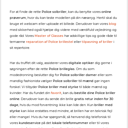
For at finde de rette
Police solbriller
, kan du benytte vores
online
prøverum
, hvor du kan teste modellen på din næseryg. Hertil skal du
bruge et webcam eller uploade et billede. Derudover kan vores
blog
med sikkerhed også hjælpe dig videre med værdifuld vejledning og
gode råd. Vores
Master of Glasses
har adskillige tips og gode råde til
temaerne
reparation af Police brillestel
eller
tilpasning af briller
i
sit repertoire.
Har du truffet dit valg, assisterer vores
digitale optiker
dig gerne i
søgningen efter de rette
Police brilleglas
. Om du som
modedronning beslutter dig for
Police solbriller damer
eller som
mandlig fashionista vælger
Police solbriller til mænd
gør ingen
forskel. Vi tilbyder
Police briller med styrke
til både mænd og
kvinder. Har du fundet din
favorit
, kan du
bestille dine Police briller
online
. Derudover kan du sende din brille
gratis retur inden for 30
dage
, hvis du mod forventning ikke kan lide den. Kun
briller med
styrke
kan ikke erstattes med mindre, at brillen har en teknisk fejl
eller mangel. Hvis du har spørgsmål, så henvend dig telefonisk til
vores
kundeservice
på det
lokale telefonnummer
eller til vores