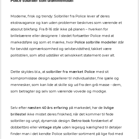
Police solbriller som drømmemodel
Moderne, frisk og trendy: Solbriller fra Police lever af deres
ekstravagance og kan uden problemer beskrives som værende et
absolut blikfang. Fra 8-16 står ikke på planen – hverken for
brillebærere eller designere. I stedet fortsætter Police med at
markedsføre sig som et mærke, hvor
Police solbrille modeller
står
for bevidst opmærksomhed og selvbevidsthed, takket være
politistilen, som altid udståler et selvsikkert statement over alt.
Dette skyldes bl.a., at
solbriller fra mærket Police
med sit
kompromisløse design appellerer til individualister, frie sjæle og
mennesker, som kan lide at skille sig ud fra den grå masse - dem,
som betragter sig selv som værende vovede og modige.
Selv efter
næsten 40 års erfaring
på markedet, har de
livlige
brillestel
ikke mistet deres friskhed, når det kommer til fede
solbriller og ungt, dynamisk design.
Retro-look
forstærket af
dobbeltbro eller
vintage style
uden legesyg kærlighed til detaljer
finder man i det kendte Police solbriller sortiment på lige fod med