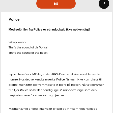
›
1
/5
Police
Med solbriller fra Police er et nødopkald ikke nødvendigt!
Woop-woop!
That’s the sound of da Police!
That’s the sound of the beast!
rapper New York MC-legenden
KRS-One
i et af sine mest berømte
numre. Hos det velkendte mærke
Police
får man ikke kun luksus til
ørerne, men først og fremmest til at bære på næsen. Når alt kommer
til alt, er
Police solbriller
nemlig lige så mindeværdige som den
berømte sirene fra vores ven og hjælper.
Mærkenavnet er dog ikke valgt tilfældigt. Virksomhedens kloge