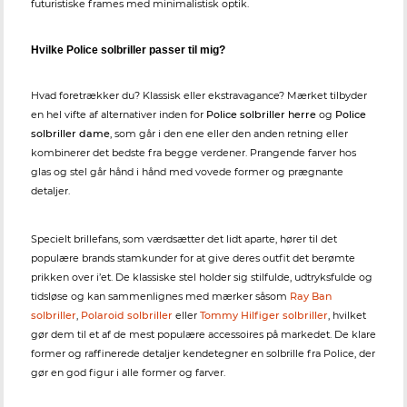
futuristiske frames med minimalistisk optik.
Hvilke Police solbriller passer til mig?
Hvad foretrækker du? Klassisk eller ekstravagance? Mærket tilbyder
en hel vifte af alternativer inden for
Police solbriller herre
og
Police
solbriller dame
, som går i den ene eller den anden retning eller
kombinerer det bedste fra begge verdener. Prangende farver hos
glas og stel går hånd i hånd med vovede former og prægnante
detaljer.
Specielt brillefans, som værdsætter det lidt aparte, hører til det
populære brands stamkunder for at give deres outfit det berømte
prikken over i’et. De klassiske stel holder sig stilfulde, udtryksfulde og
tidsløse og kan sammenlignes med mærker såsom
Ray Ban
solbriller
,
Polaroid solbriller
eller
Tommy Hilfiger solbriller
, hvilket
gør dem til et af de mest populære accessoires på markedet. De klare
former og raffinerede detaljer kendetegner en solbrille fra Police, der
gør en god figur i alle former og farver.