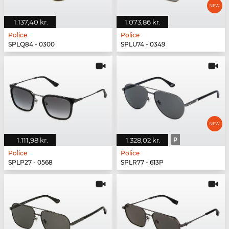
1.137,40 kr.
1.073,86 kr.
Police
Police
SPLQ84 - 0300
SPLU74 - 0349
1.111,98 kr.
1.328,02 kr.
P
Police
Police
SPLP27 - 0568
SPLR77 - 613P