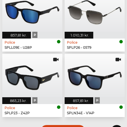
857,81 kr.
P
1.010,31 kr.
Police
Police
SPLL09E - U28P
SPLP26 - 0579
883,23 kr.
P
857,81 kr.
P
Police
Police
SPLP23 - Z42P
SPLN34E - V14P