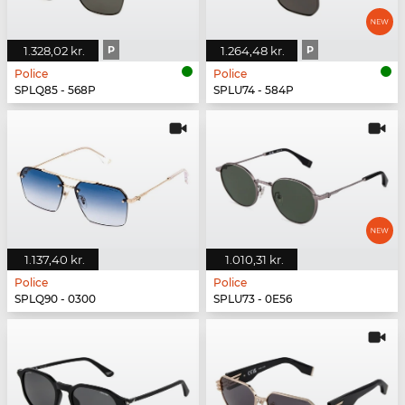
1.328,02 kr.
P
1.264,48 kr.
P
Police
Police
SPLQ85 - 568P
SPLU74 - 584P
1.137,40 kr.
1.010,31 kr.
Police
Police
SPLQ90 - 0300
SPLU73 - 0E56