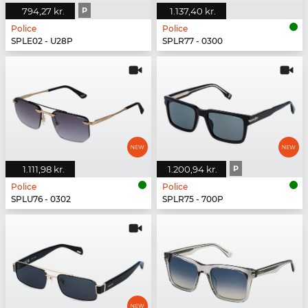
794,27 kr.
P
1.137,40 kr.
Police
Police
SPLE02 - U28P
SPLR77 - 0300
1.111,98 kr.
1.200,94 kr.
P
Police
Police
SPLU76 - 0302
SPLR75 - 700P