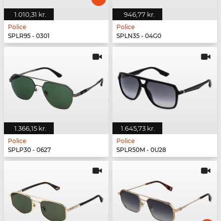
1.010,31 kr.
946,77 kr.
Police
Police
SPLR95 - 0301
SPLN35 - 04G0
1.366,15 kr.
1.645,73 kr.
Police
Police
SPLP30 - 0627
SPLR50M - 0U28