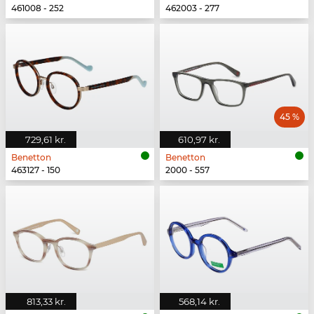
461008 - 252
462003 - 277
45 %
729,61 kr.
610,97 kr.
Benetton
Benetton
463127 - 150
2000 - 557
813,33 kr.
568,14 kr.