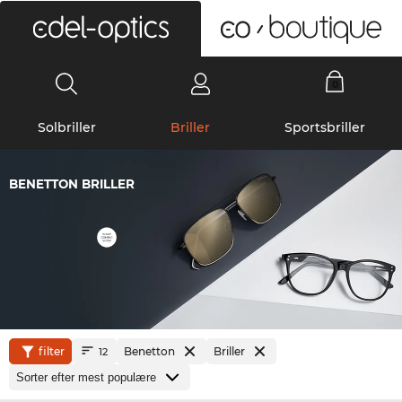
0
Solbriller
Briller
Sportsbriller
BENETTON BRILLER
filter
Benetton
Briller
12