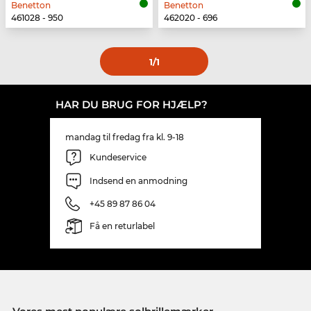
Benetton
Benetton
461028 - 950
462020 - 696
1
/1
HAR DU BRUG FOR HJÆLP?
mandag til fredag fra kl. 9-18
Kundeservice
Indsend en anmodning
+45 89 87 86 04
Få en returlabel