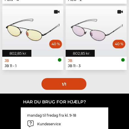
40 %
40 %
802,85 kr.
802,85 kr.
JB
JB
JB 11 - 1
JB 11 - 3
1
/1
HAR DU BRUG FOR HJÆLP?
mandag til fredag fra kl. 9-18
Kundeservice