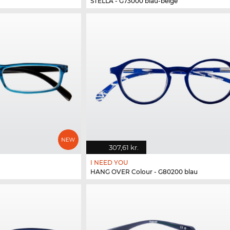
STELLA - G73000 blau-beige
307,61 kr.
I NEED YOU
HANG OVER Colour - G80200 blau