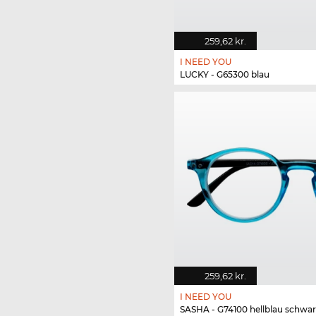
259,62 kr.
I NEED YOU
LUCKY - G65300 blau
259,62 kr.
I NEED YOU
SASHA - G74100 hellblau schwar