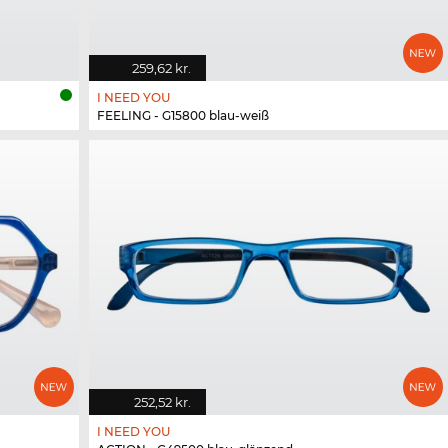
259,62 kr.
I NEED YOU
FEELING - G15800 blau-weiß
252,52 kr.
I NEED YOU