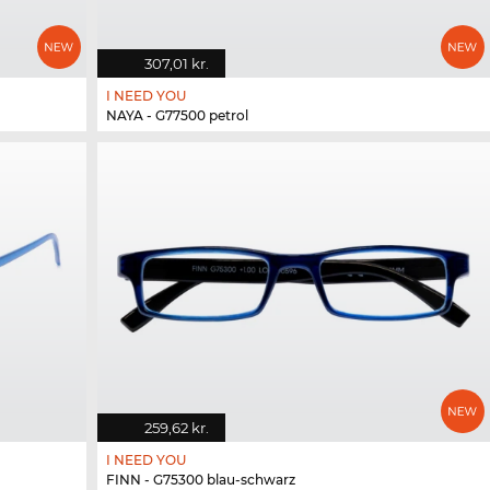
307,01 kr.
I NEED YOU
NAYA - G77500 petrol
259,62 kr.
I NEED YOU
FINN - G75300 blau-schwarz