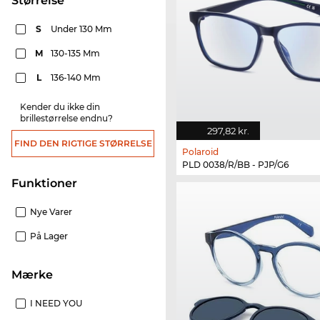
Størrelse
S
Under 130 Mm
M
130-135 Mm
L
136-140 Mm
Kender du ikke din
brillestørrelse endnu?
297,82 kr.
FIND DEN RIGTIGE STØRRELSE
Polaroid
PLD 0038/R/BB - PJP/G6
funktioner
Nye Varer
På Lager
Mærke
I NEED YOU