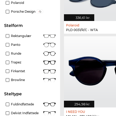
Polaroid
Porsche Design
336,61 kr.
Stelform
Polaroid
PLD 0031/R/C - WTA
Rektangulær
Panto
Runde
Trapez
Firkantet
Browline
Steltype
294,98 kr.
Fuldindfattede
I NEED YOU
Delvist Indfattede