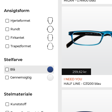
MILAN - G74400 blau
Ansigtsform
Hjerteformet
Rundt
Firkantet
Trapezformet
Stelfarve
Blå
259,62 kr.
Gennemsigtig
I NEED YOU
HALF LINE - G31200 blau
Stelmateriale
Kunststoff