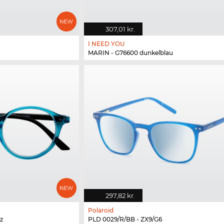
307,01 kr.
I NEED YOU
MARIN - G76600 dunkelblau
297,82 kr.
Polaroid
z
PLD 0029/R/BB - ZX9/G6