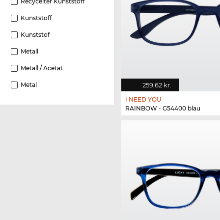
Recycelter Kunststoff
Kunststoff
Kunststof
Metall
Metall / Acetat
259,62 kr.
Metal
I NEED YOU
RAINBOW - G54400 blau