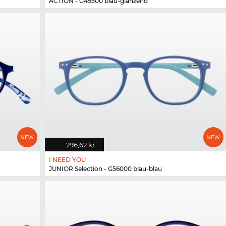
ACTION - G49500 blau-glänzend
296,62 kr.
I NEED YOU
JUNIOR Selection - G56000 blau-blau