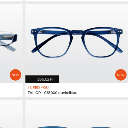
296,62 kr.
I NEED YOU
TAILOR - G65000 dunkelblau