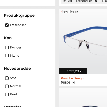
Læsebriller
Blå
231
Produktgruppe
Læsebriller
Køn
Kvinder
Mænd
Hovedbredde
1.239,03 kr.
Smal
Porsche Design
P8801 - N
Normal
Bred