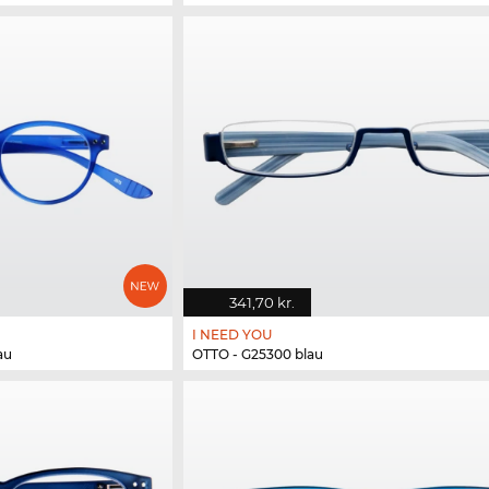
341,70 kr.
I NEED YOU
au
OTTO - G25300 blau