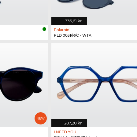
336,61 kr.
Polaroid
PLD 0031/R/C - WTA
287,20 kr.
I NEED YOU