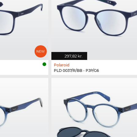
297,82 kr.
Polaroid
PLD 0037/R/BB - PJP/G6