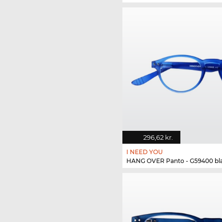
296,62 kr.
I NEED YOU
HANG OVER Panto - G59400 bl