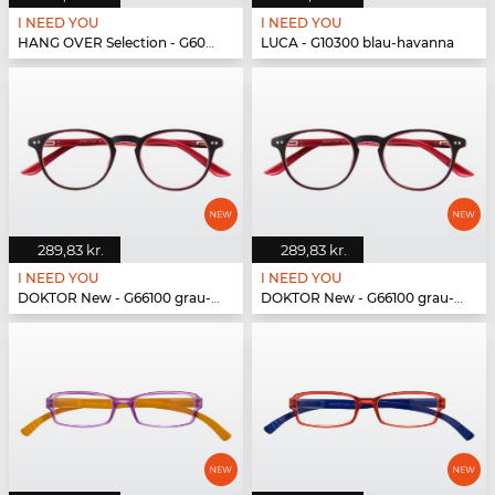
I NEED YOU
I NEED YOU
HANG OVER Selection - G60200 schwarz-weiß
LUCA - G10300 blau-havanna
289,83 kr.
289,83 kr.
I NEED YOU
I NEED YOU
DOKTOR New - G66100 grau-rot
DOKTOR New - G66100 grau-rot