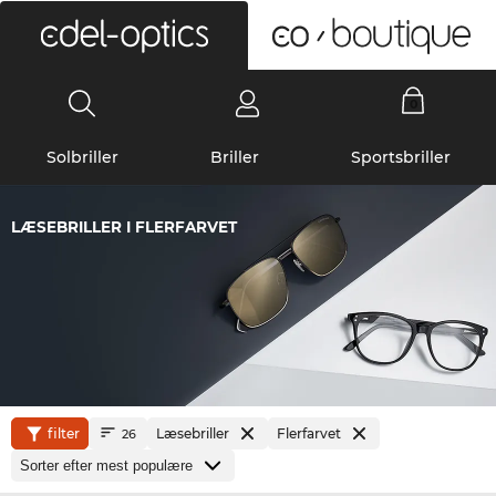
0
Solbriller
Briller
Sportsbriller
LÆSEBRILLER I FLERFARVET
filter
Læsebriller
Flerfarvet
26