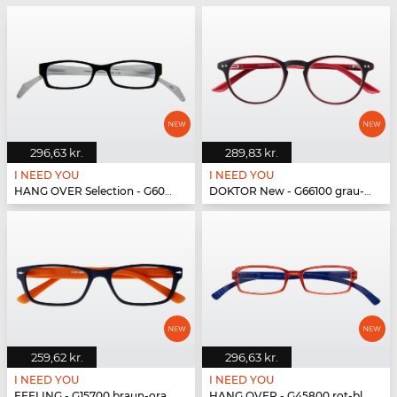
296,63 kr.
289,83 kr.
I NEED YOU
I NEED YOU
HANG OVER Selection - G60200 schwarz-weiß
DOKTOR New - G66100 grau-rot
259,62 kr.
296,63 kr.
I NEED YOU
I NEED YOU
FEELING - G15700 braun-orange
HANG OVER - G45800 rot-blau