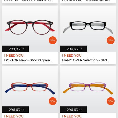
289,83 kr.
296,63 kr.
I NEED YOU
I NEED YOU
DOKTOR New - G66100 grau-rot
HANG OVER Selection - G60200 schwarz-weiß
296,63 kr.
296,63 kr.
I NEED YOU
I NEED YOU