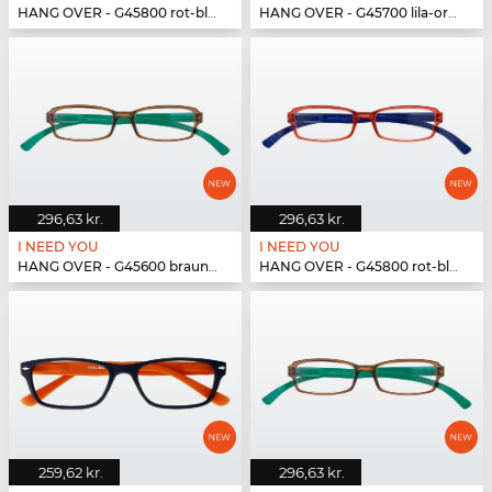
HANG OVER - G45800 rot-blau
HANG OVER - G45700 lila-orange
296,63 kr.
296,63 kr.
I NEED YOU
I NEED YOU
HANG OVER - G45600 braun-türkis
HANG OVER - G45800 rot-blau
259,62 kr.
296,63 kr.