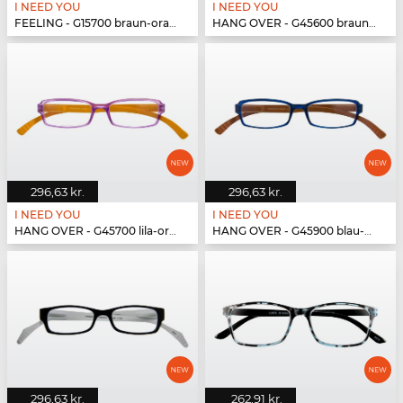
I NEED YOU
I NEED YOU
FEELING - G15700 braun-orange
HANG OVER - G45600 braun-türkis
296,63 kr.
296,63 kr.
I NEED YOU
I NEED YOU
HANG OVER - G45700 lila-orange
HANG OVER - G45900 blau-braun
296,63 kr.
262,91 kr.