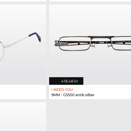
418,48 kr.
I NEED YOU
9MM - G5500 antik silber