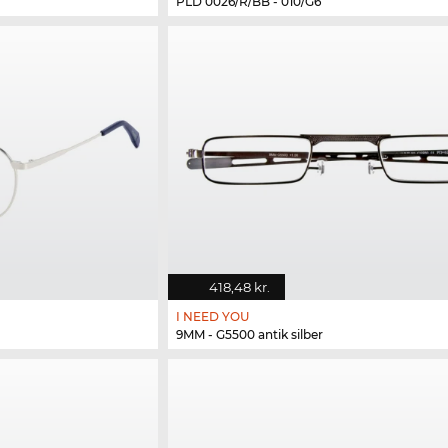
PLD 0026/R/BB - 010/G6
418,48 kr.
I NEED YOU
9MM - G5500 antik silber