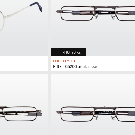
418,48 kr.
I NEED YOU
FIRE - G5200 antik silber