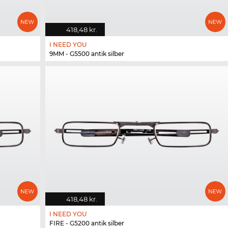
418,48 kr.
I NEED YOU
9MM - G5500 antik silber
418,48 kr.
I NEED YOU
FIRE - G5200 antik silber