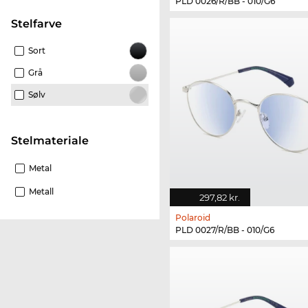
PLD 0026/R/BB - 010/G6
Stelfarve
Sort
Grå
Sølv
Stelmateriale
Metal
Metall
297,82 kr.
Polaroid
PLD 0027/R/BB - 010/G6