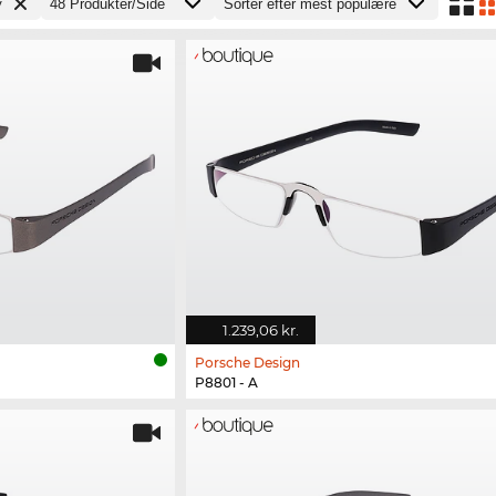
v
1.239,06 kr.
Porsche Design
P8801 - A