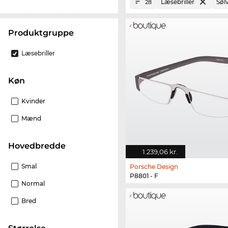
Læsebriller
Søl
28
Produktgruppe
Læsebriller
Køn
Kvinder
Mænd
Hovedbredde
1.239,06 kr.
Smal
Porsche Design
P8801 - F
Normal
Bred