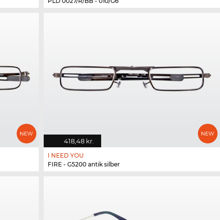
PLD 0027/R/BB - 010/G6
418,48 kr.
I NEED YOU
FIRE - G5200 antik silber