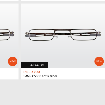
418,48 kr.
I NEED YOU
9MM - G5500 antik silber