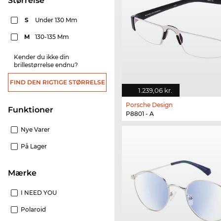
Størrelse
S
Under 130 Mm
M
130-135 Mm
Kender du ikke din
brillestørrelse endnu?
FIND DEN RIGTIGE STØRRELSE
1.239,06 kr.
Porsche Design
funktioner
P8801 - A
Nye Varer
På Lager
Mærke
I NEED YOU
Polaroid