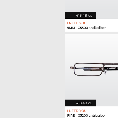
418,48 kr.
I NEED YOU
9MM - G5500 antik silber
418,48 kr.
I NEED YOU
FIRE - G5200 antik silber