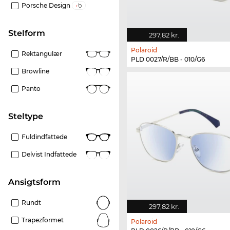
Porsche Design
Stelform
297,82 kr.
Polaroid
Rektangulær
PLD 0027/R/BB - 010/G6
Browline
Panto
Steltype
Fuldindfattede
Delvist Indfattede
Ansigtsform
Rundt
297,82 kr.
Trapezformet
Polaroid