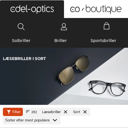
0
Solbriller
Briller
Sportsbriller
LÆSEBRILLER I SORT
filter
Læsebriller
Sort
292