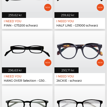
259,62 kr.
259,62 kr.
I NEED YOU
I NEED YOU
FINN - G75200 schwarz
HALF LINE - G31000 schwarz
296,63 kr.
293,71 kr.
I NEED YOU
I NEED YOU
HANG OVER Selection - G50900 schwarz
JACKIE - schwarz