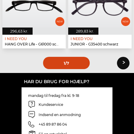
296,63 kr.
289,83 kr.
I NEED YOU
I NEED YOU
HANG OVER Life - G61000 schwarz
JUNIOR - G35400 schwarz
›
1
/7
HAR DU BRUG FOR HJÆLP?
mandag til fredag fra kl. 9-18
Kundeservice
Indsend en anmodning
+45 89 87 86 04