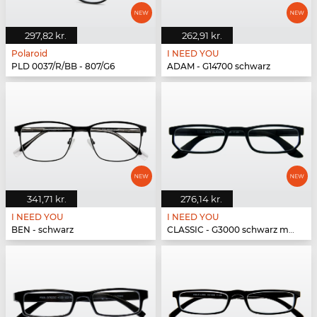
297,82 kr.
262,91 kr.
Polaroid
I NEED YOU
PLD 0037/R/BB - 807/G6
ADAM - G14700 schwarz
341,71 kr.
276,14 kr.
I NEED YOU
I NEED YOU
BEN - schwarz
CLASSIC - G3000 schwarz matt