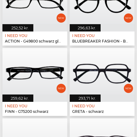
252,52 kr.
296,63 kr.
I NEED YOU
I NEED YOU
ACTION - G49800 schwarz glänzend
BLUEBREAKER FASHION - BLUEBR Fashion G79400 s...
259,62 kr.
293,71 kr.
I NEED YOU
I NEED YOU
FINN - G75200 schwarz
GRETA - schwarz