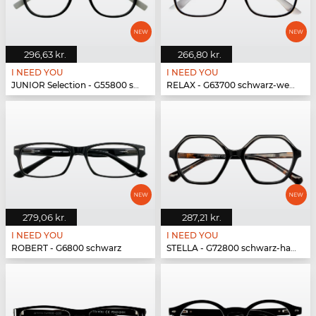
296,63 kr.
266,80 kr.
I NEED YOU
I NEED YOU
JUNIOR Selection - G55800 schwarz-grau
RELAX - G63700 schwarz-weiß
279,06 kr.
287,21 kr.
I NEED YOU
I NEED YOU
ROBERT - G6800 schwarz
STELLA - G72800 schwarz-havanna