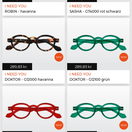
I NEED YOU
I NEED YOU
ROBIN - havanna
SASHA - G74000 rot schwarz
289,83 kr.
289,83 kr.
I NEED YOU
I NEED YOU
DOKTOR - G12000 havanna
DOKTOR - G12100 grün