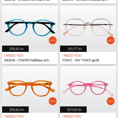
259,62 kr.
315,77 kr.
I NEED YOU
I NEED YOU
SASHA - G74100 hellblau schwarz
YOKO - INY YOKO gold
259,62 kr.
307,62 kr.
I NEED YOU
I NEED YOU