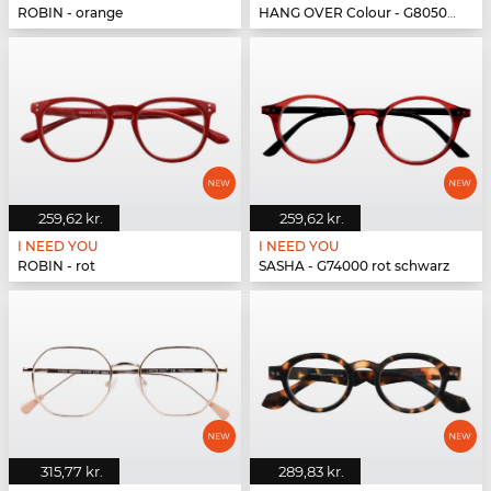
ROBIN - orange
HANG OVER Colour - G80500 pink
259,62 kr.
259,62 kr.
I NEED YOU
I NEED YOU
ROBIN - rot
SASHA - G74000 rot schwarz
315,77 kr.
289,83 kr.