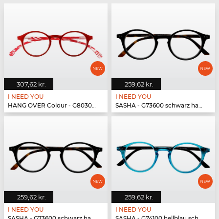
307,62 kr.
259,62 kr.
I NEED YOU
I NEED YOU
HANG OVER Colour - G80300 rot
SASHA - G73600 schwarz havanna
259,62 kr.
259,62 kr.
I NEED YOU
I NEED YOU
SASHA - G73600 schwarz havanna
SASHA - G74100 hellblau schwarz