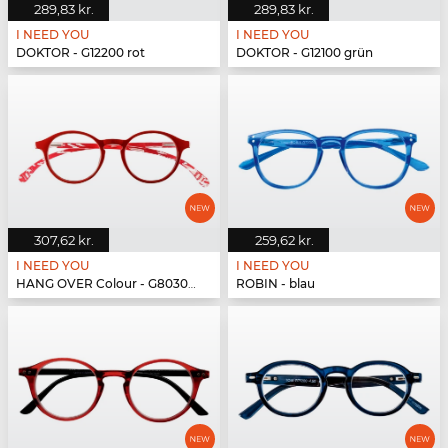
289,83 kr.
289,83 kr.
I NEED YOU
I NEED YOU
DOKTOR - G12200 rot
DOKTOR - G12100 grün
307,62 kr.
259,62 kr.
I NEED YOU
I NEED YOU
HANG OVER Colour - G80300 rot
ROBIN - blau