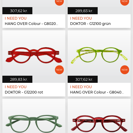
307,62 kr.
289,83 kr.
I NEED YOU
I NEED YOU
HANG OVER Colour - G80200 blau
DOKTOR - G12100 grün
289,83 kr.
307,62 kr.
I NEED YOU
I NEED YOU
DOKTOR - G12200 rot
HANG OVER Colour - G80400 grün