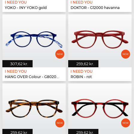
I NEED YOU
I NEED YOU
YOKO - INY YOKO gold
DOKTOR - G12000 havanna
307,62 kr.
259,62 kr.
I NEED YOU
I NEED YOU
HANG OVER Colour - G80200 blau
ROBIN - rot
259,62 kr.
259,62 kr.