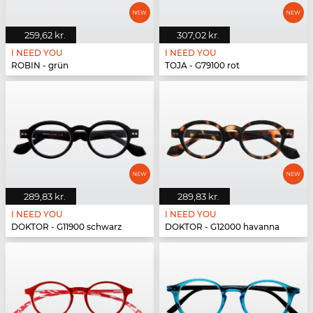
259,62 kr.
307,02 kr.
I NEED YOU
I NEED YOU
ROBIN - grün
TOJA - G79100 rot
289,83 kr.
289,83 kr.
I NEED YOU
I NEED YOU
DOKTOR - G11900 schwarz
DOKTOR - G12000 havanna