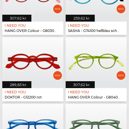
307,62 kr.
259,62 kr.
I NEED YOU
I NEED YOU
HANG OVER Colour - G80300 rot
SASHA - G74100 hellblau schwarz
289,83 kr.
307,62 kr.
I NEED YOU
I NEED YOU
DOKTOR - G12200 rot
HANG OVER Colour - G80400 grün