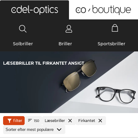
0
Solbriller
Briller
Sportsbriller
LÆSEBRILLER TIL FIRKANTET ANSIGT
filter
Læsebriller
Firkantet
150