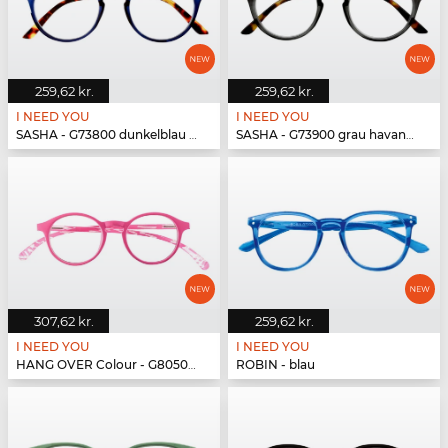
259,62 kr.
259,62 kr.
I NEED YOU
I NEED YOU
SASHA - G73800 dunkelblau havanna
SASHA - G73900 grau havanna
307,62 kr.
259,62 kr.
I NEED YOU
I NEED YOU
HANG OVER Colour - G80500 pink
ROBIN - blau