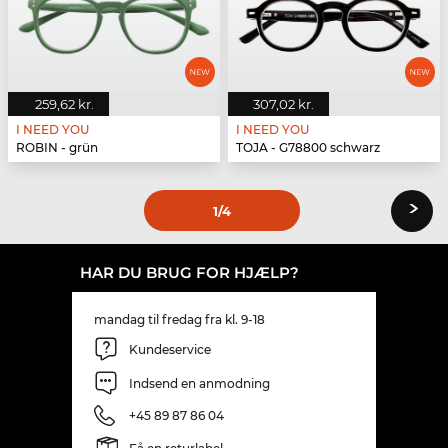
259,62 kr.
307,02 kr.
I NEED YOU
I NEED YOU
ROBIN - grün
TOJA - G78800 schwarz
›
1
/4
HAR DU BRUG FOR HJÆLP?
mandag til fredag fra kl. 9-18
Kundeservice
Indsend en anmodning
+45 89 87 86 04