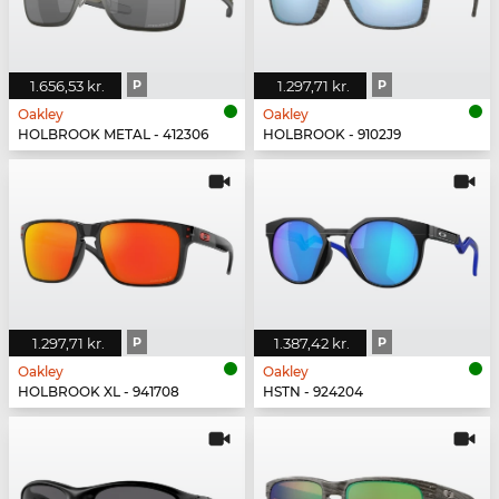
1.656,53 kr.
P
1.297,71 kr.
P
Oakley
Oakley
HOLBROOK METAL - 412306
HOLBROOK - 9102J9
1.297,71 kr.
P
1.387,42 kr.
P
Oakley
Oakley
HOLBROOK XL - 941708
HSTN - 924204