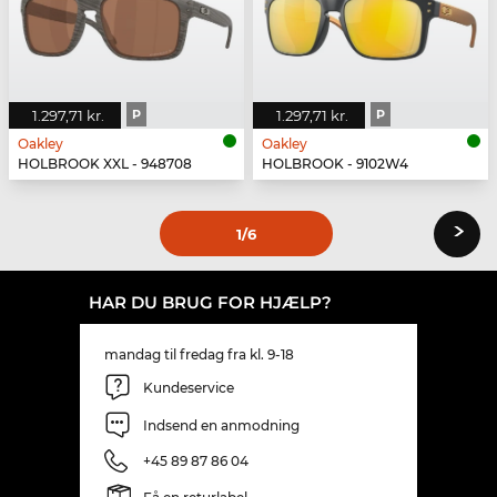
1.297,71 kr.
P
1.297,71 kr.
P
Oakley
Oakley
HOLBROOK XXL - 948708
HOLBROOK - 9102W4
›
1
/6
HAR DU BRUG FOR HJÆLP?
mandag til fredag fra kl. 9-18
Kundeservice
Indsend en anmodning
+45 89 87 86 04