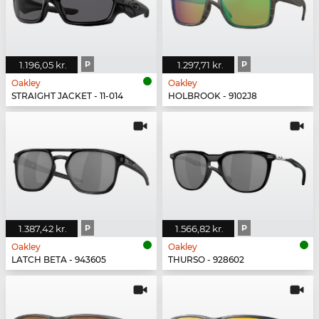
1.196,05 kr.
P
1.297,71 kr.
P
Oakley
Oakley
STRAIGHT JACKET - 11-014
HOLBROOK - 9102J8
1.387,42 kr.
P
1.566,82 kr.
P
Oakley
Oakley
LATCH BETA - 943605
THURSO - 928602