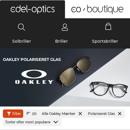
0
Solbriller
Briller
Sportsbriller
OAKLEY POLARISERET GLAS
filter
Alle Oakley Mærker
Polariseret Glas
251