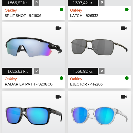
1.566,82 kr.
P
1.387,42 kr.
P
Oakley
Oakley
SPLIT SHOT - 941606
LATCH - 926532
1.626,63 kr.
P
1.566,82 kr.
P
Oakley
Oakley
RADAR EV PATH - 9208C0
EJECTOR - 414203