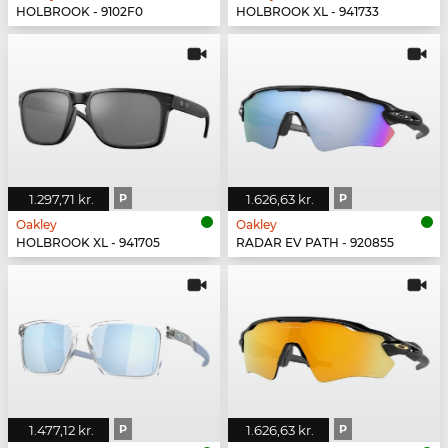
HOLBROOK - 9102F0
HOLBROOK XL - 941733
1.297,71 kr.
P
1.626,63 kr.
P
Oakley
Oakley
HOLBROOK XL - 941705
RADAR EV PATH - 920855
1.477,12 kr.
P
1.626,63 kr.
P