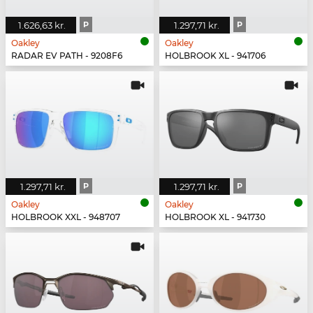
1.626,63 kr.
P
1.297,71 kr.
P
Oakley
Oakley
RADAR EV PATH - 9208F6
HOLBROOK XL - 941706
1.297,71 kr.
P
1.297,71 kr.
P
Oakley
Oakley
HOLBROOK XXL - 948707
HOLBROOK XL - 941730