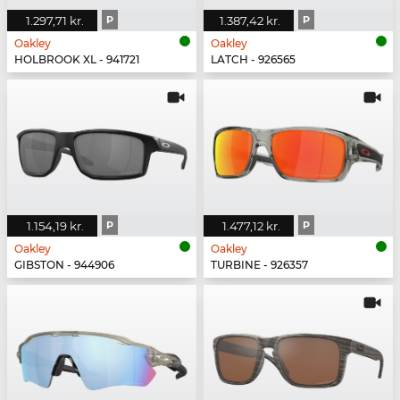
1.297,71 kr.
P
1.387,42 kr.
P
Oakley
Oakley
HOLBROOK XL - 941721
LATCH - 926565
1.154,19 kr.
P
1.477,12 kr.
P
Oakley
Oakley
GIBSTON - 944906
TURBINE - 926357