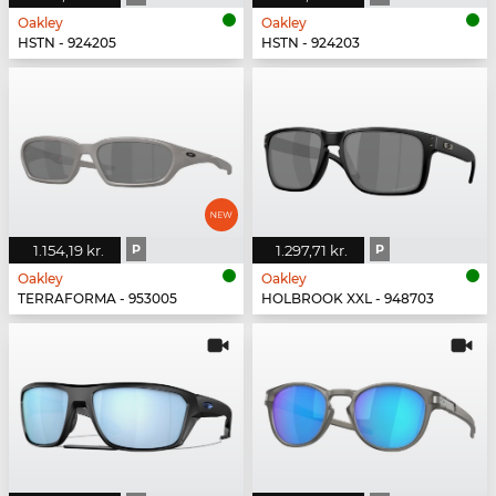
Oakley
Oakley
HSTN - 924205
HSTN - 924203
1.154,19 kr.
P
1.297,71 kr.
P
Oakley
Oakley
TERRAFORMA - 953005
HOLBROOK XXL - 948703