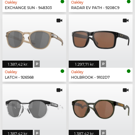
Oakley
Oakley
EXCHANGE SUN - 948303
RADAR EV PATH - 9208C9
1.387,42 kr.
P
1.297,71 kr.
P
Oakley
Oakley
LATCH - 926568
HOLBROOK - 9102D7
1.387,42 kr.
P
1.387,42 kr.
P