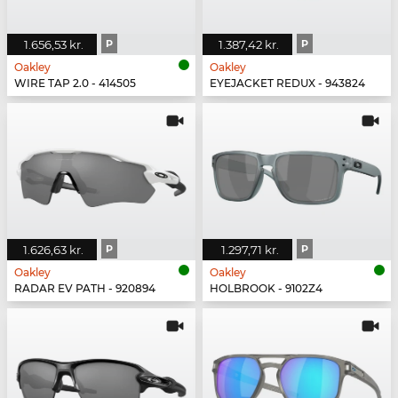
1.656,53 kr.
P
1.387,42 kr.
P
Oakley
Oakley
WIRE TAP 2.0 - 414505
EYEJACKET REDUX - 943824
1.626,63 kr.
P
1.297,71 kr.
P
Oakley
Oakley
RADAR EV PATH - 920894
HOLBROOK - 9102Z4