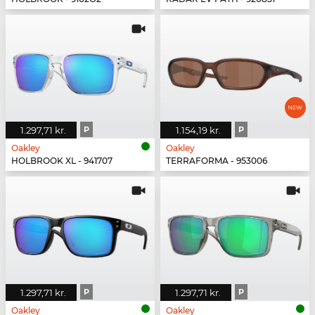
1.297,71 kr.
P
1.154,19 kr.
P
Oakley
Oakley
HOLBROOK XL - 941707
TERRAFORMA - 953006
1.297,71 kr.
P
1.297,71 kr.
P
Oakley
Oakley