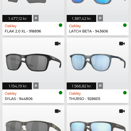
1.477,12 kr.
P
1.387,42 kr.
P
Oakley
Oakley
FLAK 2.0 XL - 918896
LATCH BETA - 943606
1.154,19 kr.
P
1.566,82 kr.
P
Oakley
Oakley
SYLAS - 944806
THURSO - 928605