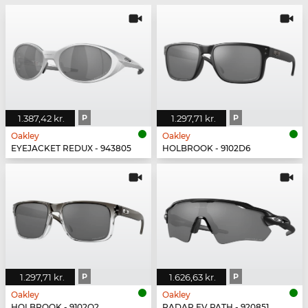
1.387,42 kr.
P
1.297,71 kr.
P
Oakley
Oakley
EYEJACKET REDUX - 943805
HOLBROOK - 9102D6
1.297,71 kr.
P
1.626,63 kr.
P
Oakley
Oakley
HOLBROOK - 9102O2
RADAR EV PATH - 920851