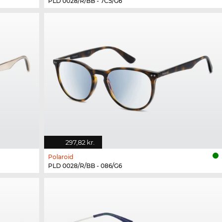
PLD 0028/R/BB - 7C5/G6
297,82 kr.
Polaroid
PLD 0028/R/BB - 086/G6