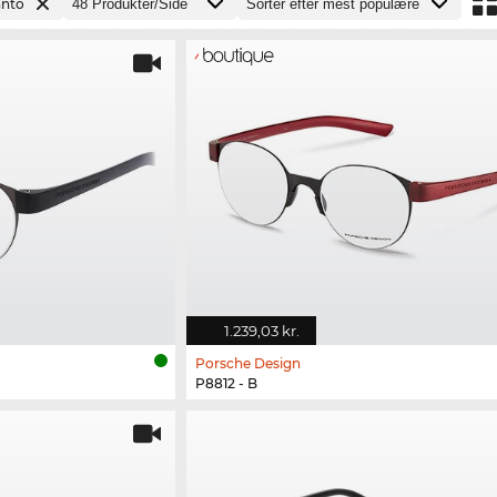
nto
1.239,03 kr.
Porsche Design
P8812 - B