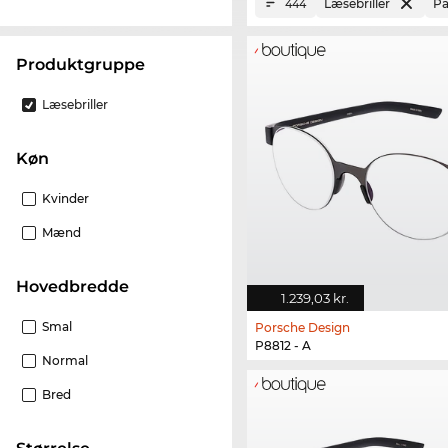
Læsebriller
Pa
444
Produktgruppe
Læsebriller
Køn
Kvinder
Mænd
Hovedbredde
1.239,03 kr.
Smal
Porsche Design
P8812 - A
Normal
Bred