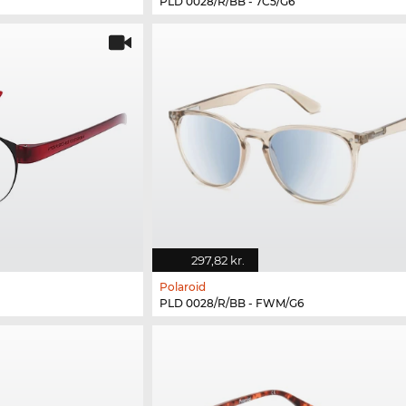
PLD 0028/R/BB - 7C5/G6
297,82 kr.
Polaroid
PLD 0028/R/BB - FWM/G6