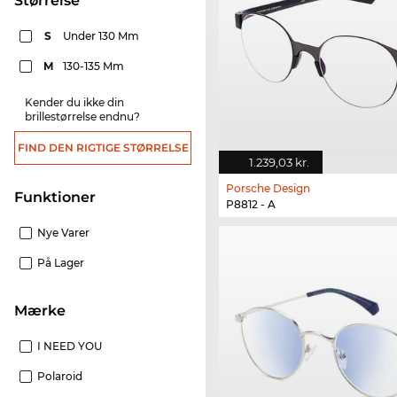
Størrelse
S
Under 130 Mm
M
130-135 Mm
Kender du ikke din
brillestørrelse endnu?
FIND DEN RIGTIGE STØRRELSE
1.239,03 kr.
Porsche Design
funktioner
P8812 - A
Nye Varer
På Lager
Mærke
I NEED YOU
Polaroid