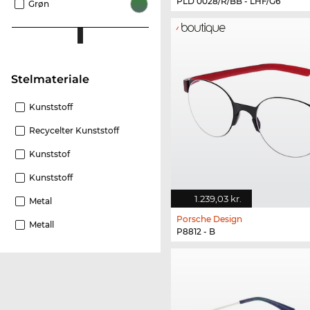
PLD 0028/R/BB - LHF/G6
Grøn
Stelmateriale
Kunststoff
Recycelter Kunststoff
Kunststof
Kunststoff
1.239,03 kr.
Metal
Porsche Design
Metall
P8812 - B