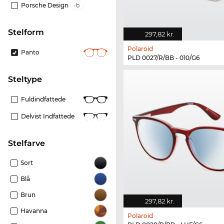
Porsche Design
Stelform
297,82 kr.
Polaroid
Panto
PLD 0027/R/BB - 010/G6
Steltype
Fuldindfattede
Delvist Indfattede
Stelfarve
Sort
Blå
Brun
297,82 kr.
Havanna
Polaroid