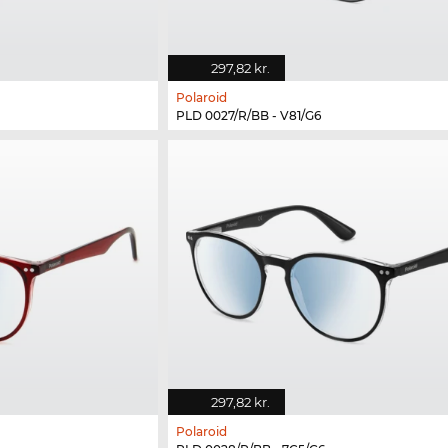
297,82 kr.
Polaroid
PLD 0027/R/BB - V81/G6
297,82 kr.
Polaroid