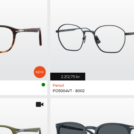
2.212,75 kr.
Persol
PO5004VT - 8002