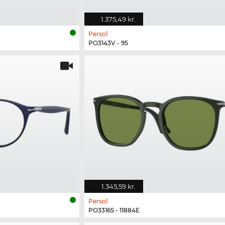
1.375,49 kr.
Persol
PO3143V - 95
1.345,59 kr.
Persol
PO3316S - 11884E