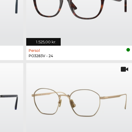
1.525,00 kr.
Persol
PO3283V - 24