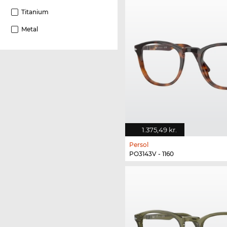
Titanium
Metal
1.375,49 kr.
Persol
PO3143V - 1160