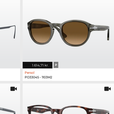
1.614,71 kr.
P
Persol
PO3304S - 1103M2