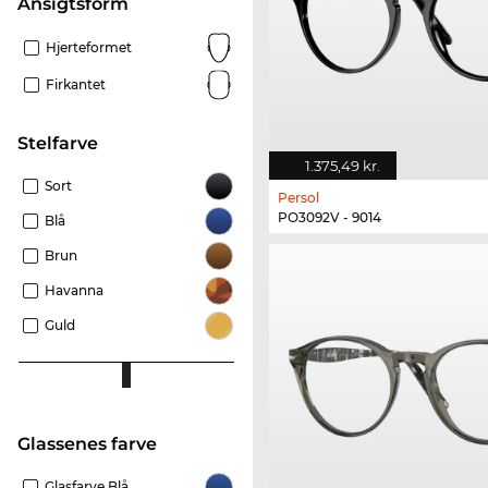
Ansigtsform
Hjerteformet
Firkantet
Stelfarve
1.375,49 kr.
Sort
Persol
PO3092V - 9014
Blå
Brun
Havanna
Guld
Glassenes farve
Glasfarve Blå