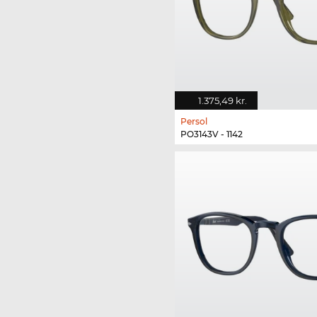
1.375,49 kr.
Persol
PO3143V - 1142