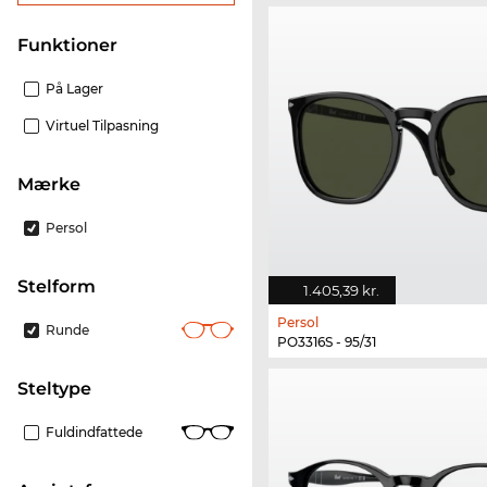
funktioner
På Lager
Virtuel Tilpasning
Mærke
Persol
Stelform
1.405,39 kr.
Persol
Runde
PO3316S - 95/31
Steltype
Fuldindfattede