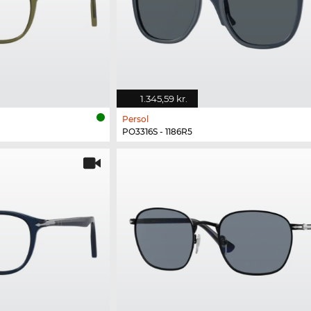
1.345,59 kr.
Persol
PO3316S - 1186R5