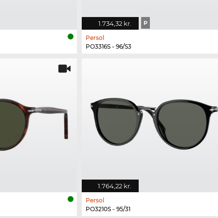
1.734,32 kr.
P
Persol
PO3316S - 96/S3
1.764,22 kr.
Persol
PO3210S - 95/31