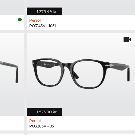
1.375,49 kr.
Persol
PO3143V - 1051
1.525,00 kr.
Persol
PO3283V - 95