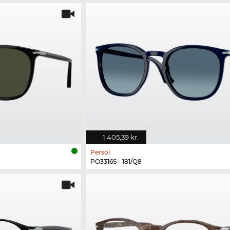
1.405,39 kr.
Persol
PO3316S - 181/Q8