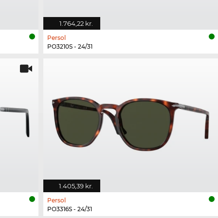
1.764,22 kr.
Persol
PO3210S - 24/31
1.405,39 kr.
Persol
PO3316S - 24/31