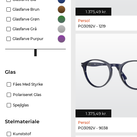
Glasfarve Brun
1.375,49 kr.
Glasfarve Grøn
Persol
PO3092V - 1219
Glasfarve Grå
Glasfarve Purpur
Glas
Fåes Med Styrke
Polariseret Glas
Spejlglas
1.375,49 kr.
Stelmateriale
Persol
PO3092V - 9038
Kunststof