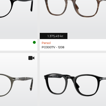
1.375,49 kr.
Persol
PO3007V - 1208