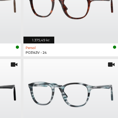
1.375,49 kr.
Persol
PO3143V - 24