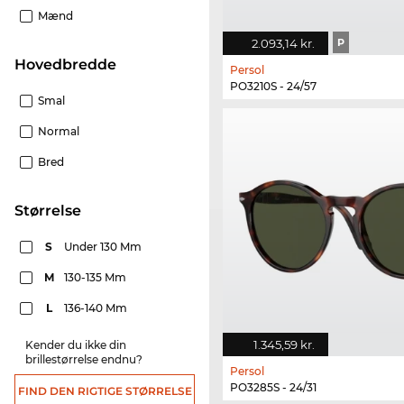
Mænd
2.093,14 kr.
P
Hovedbredde
Persol
PO3210S - 24/57
Smal
Normal
Bred
Størrelse
S
Under 130 Mm
M
130-135 Mm
L
136-140 Mm
1.345,59 kr.
Kender du ikke din
brillestørrelse endnu?
Persol
PO3285S - 24/31
FIND DEN RIGTIGE STØRRELSE