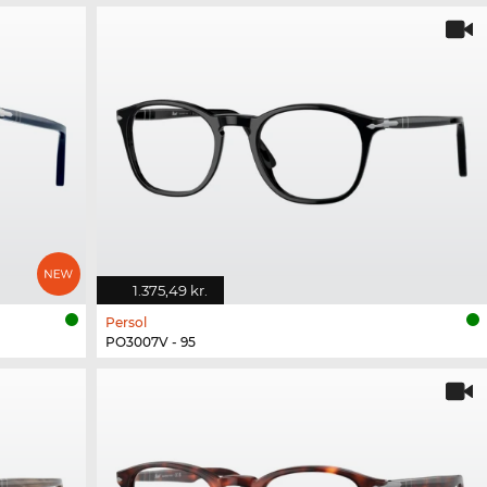
1.375,49 kr.
Persol
PO3007V - 95