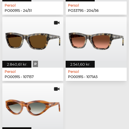
Persol
Persol
PO0091S - 24/51
PO3379S - 204/56
2.840,61 kr.
P
2.541,60 kr.
Persol
Persol
PO0091S - 107157
PO0091S - 1071A5