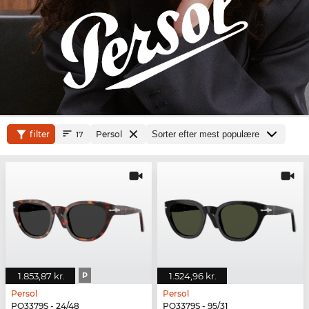
filter
Persol
17
1.853,87 kr.
P
1.524,96 kr.
Persol
Persol
PO3379S - 24/48
PO3379S - 95/31