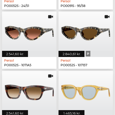
Persol
Persol
PO0052S - 24/51
PO0091S - 95/58
2.541,60 kr.
2.840,61 kr.
P
Persol
Persol
PO0052S - 1071A5
PO0052S - 107157
2.541,60 kr.
1.465,16 kr.