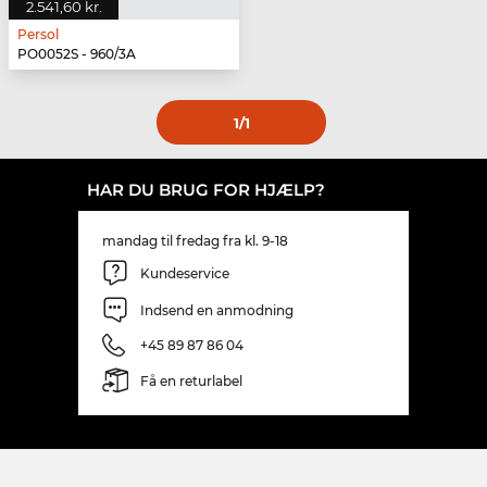
2.541,60 kr.
Persol
PO0052S - 960/3A
1
/1
HAR DU BRUG FOR HJÆLP?
mandag til fredag fra kl. 9-18
Kundeservice
Indsend en anmodning
+45 89 87 86 04
Få en returlabel