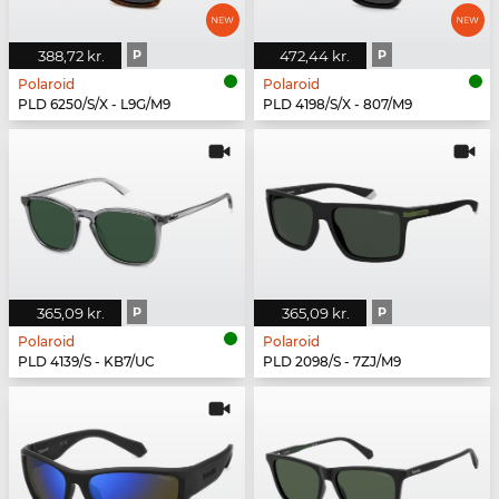
388,72 kr.
P
472,44 kr.
P
Polaroid
Polaroid
PLD 6250/S/X - L9G/M9
PLD 4198/S/X - 807/M9
365,09 kr.
P
365,09 kr.
P
Polaroid
Polaroid
PLD 4139/S - KB7/UC
PLD 2098/S - 7ZJ/M9