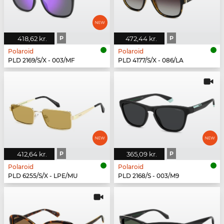
418,62 kr.
P
472,44 kr.
P
Polaroid
Polaroid
PLD 2169/S/X - 003/MF
PLD 4177/S/X - 086/LA
412,64 kr.
P
365,09 kr.
P
Polaroid
Polaroid
PLD 6255/S/X - LPE/MU
PLD 2168/S - 003/M9