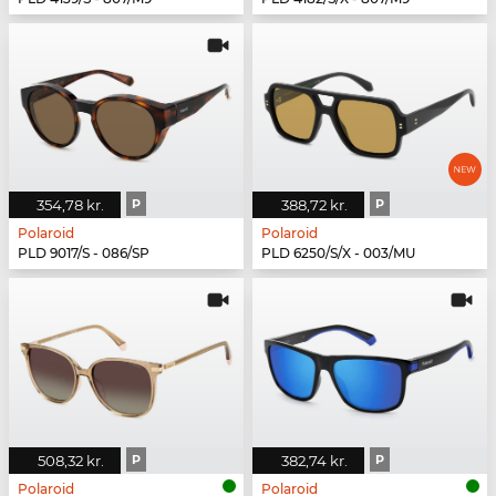
354,78 kr.
P
388,72 kr.
P
Polaroid
Polaroid
PLD 9017/S - 086/SP
PLD 6250/S/X - 003/MU
508,32 kr.
P
382,74 kr.
P
Polaroid
Polaroid