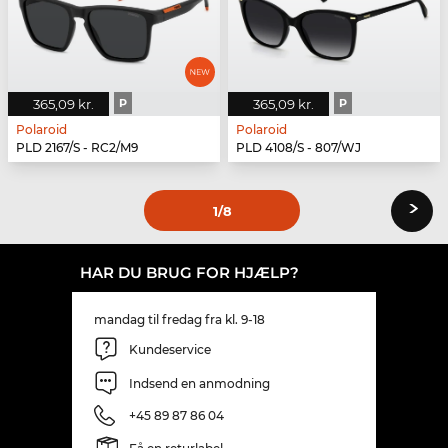
365,09 kr.
P
365,09 kr.
P
Polaroid
Polaroid
PLD 2167/S - RC2/M9
PLD 4108/S - 807/WJ
›
1
/8
HAR DU BRUG FOR HJÆLP?
mandag til fredag fra kl. 9-18
Kundeservice
Indsend en anmodning
+45 89 87 86 04