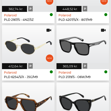
382,74 kr.
P
448,52 kr.
P
Polaroid
Polaroid
PLD 2167/S - 4NZ/5Z
PLD 4207/S/X - 807/M9
412,64 kr.
P
365,09 kr.
P
Polaroid
Polaroid
PLD 6254/S/X - J5G/M9
PLD 2139/S - O6W/M9