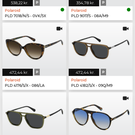
538,22 kr.
P
354,78 kr.
P
Polaroid
Polaroid
PLD 7018/N/S - 0VK/5X
PLD 9017/S - 08A/M9
472,44 kr.
P
472,44 kr.
P
Polaroid
Polaroid
PLD 4176/S/X - 086/LA
PLD 4182/S/X - 09Q/M9