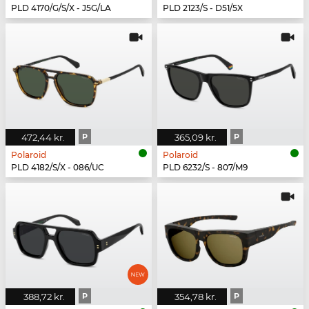
PLD 4170/G/S/X - J5G/LA
PLD 2123/S - D51/5X
472,44 kr.
P
365,09 kr.
P
Polaroid
Polaroid
PLD 4182/S/X - 086/UC
PLD 6232/S - 807/M9
388,72 kr.
P
354,78 kr.
P