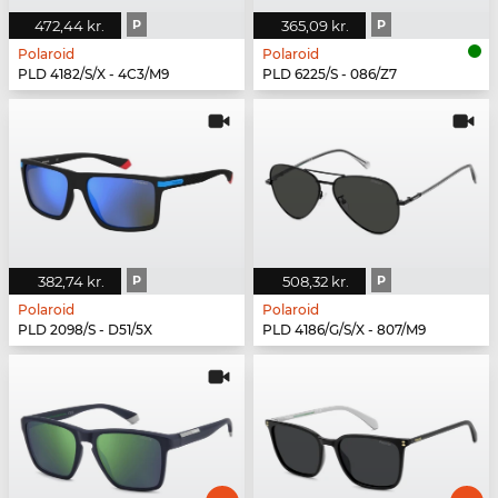
472,44 kr.
P
365,09 kr.
P
Polaroid
Polaroid
PLD 4182/S/X - 4C3/M9
PLD 6225/S - 086/Z7
382,74 kr.
P
508,32 kr.
P
Polaroid
Polaroid
PLD 2098/S - D51/5X
PLD 4186/G/S/X - 807/M9