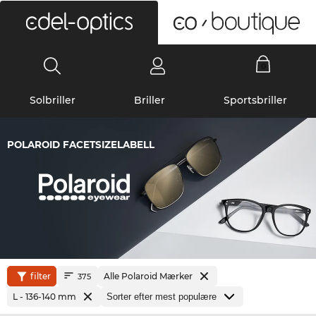
0
Solbriller
Briller
Sportsbriller
POLAROID FACETSIZELABELL
filter
Alle Polaroid Mærker
375
L - 136-140 mm