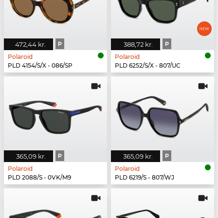
472,44 kr.
P
388,72 kr.
P
Polaroid
Polaroid
PLD 4154/S/X - 086/SP
PLD 6252/S/X - 807/UC
365,09 kr.
P
365,09 kr.
P
Polaroid
Polaroid
PLD 2088/S - 0VK/M9
PLD 6219/S - 807/WJ