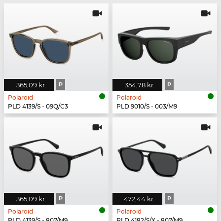
365,09 kr.
P
354,78 kr.
P
Polaroid
Polaroid
PLD 4139/S - 09Q/C3
PLD 9010/S - 003/M9
365,09 kr.
P
472,44 kr.
P
Polaroid
Polaroid
PLD 4139/S - 807/M9
PLD 4182/S/X - 807/M9