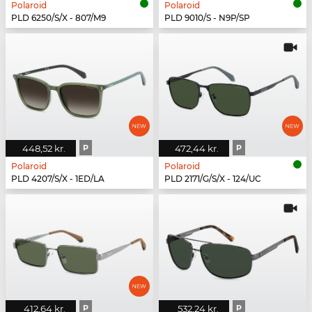
Polaroid
Polaroid
PLD 6250/S/X - 807/M9
PLD 9010/S - N9P/SP
448,52 kr.
P
472,44 kr.
P
Polaroid
Polaroid
PLD 4207/S/X - 1ED/LA
PLD 2171/G/S/X - 124/UC
412,64 kr.
P
532,24 kr.
P