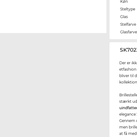
Køn
Steltype
Glas
Stelfarve
Glasfarv
‌SK702
Der er ik
etfashion
bliver til
kollektio
Brillestel
stærkt ud
uindfatted
elegance.7
Gennem de
men brill
at få med