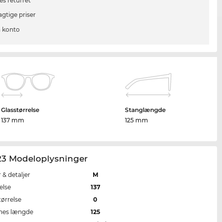
es returret
agtige priser
 konto
Glasstørrelse
Stanglængde
137 mm
125 mm
23 Modeloplysninger
r & detaljer
M
else
137
tørrelse
0
nes længde
125