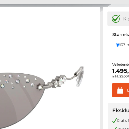
Kl
Størrel
137
Vejledend
1.495
inkl. 25.
Eksklu
Gratis