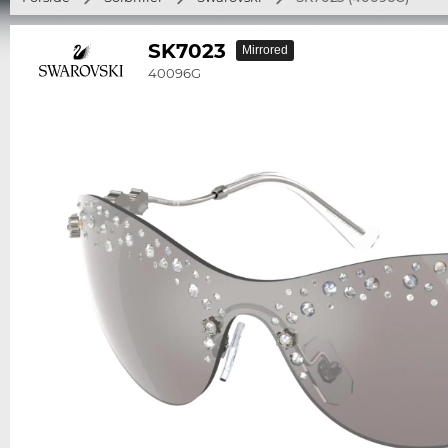
SK7023
Mirrored
40096G