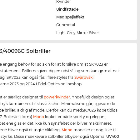
Kvinder
Uindfattede
Med spejleffekt
Gunmetal
e
Light Grey Mirror Silver
3/40096G Solbriller
ke engang behov for solskin for at forsikre om at SK7023 er
 statement. Brillerne giver dig en udstråling som kan gøre at nat
 dag. SK7023 kan også fås i flere styles fra
Swarovski
nerne 2023 og 2024 i Edel-Optics onlineshop.
let er særligt designet til
powerkvinder
. Yndefuldt design og et
tryk kombineres til klassisk chic. Minimalisme går, ligesom de
e briller
, aldrig af mode. Derfor kan du medSK7023 købe tidløs
. Brillestel (form)
Mono
looket er både sporty og elegant.
t ene glas er det ikke kun synsfeltet der bliver maksimeret,
erne bliver også et ægte blikfang.
Mono
modeller er dog ikke til
 styrke. Disse mærkevare solbriller tilbyder også Optimal
UV400