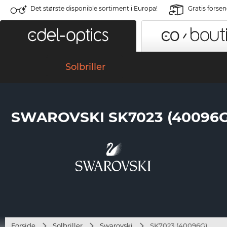
Det største disponible sortiment i Europa!
Gratis forse
Solbriller
SWAROVSKI SK7023 (40096G
Forside
Solbriller
Swarovski
SK7023 (40096G)