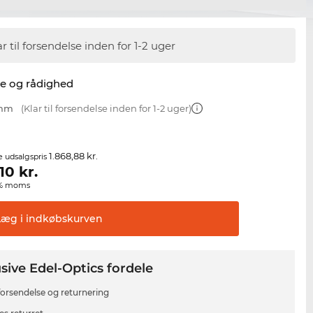
ar til forsendelse inden for 1-2 uger
se og rådighed
 mm
(Klar til forsendelse inden for 1-2 uger)
1.868,88 kr.
e udsalgspris
,10
kr.
00% moms
Læg i
indkøbskurven
sive Edel-Optics fordele
 forsendelse og returnering