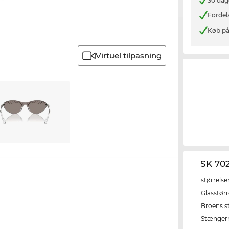
30 dag
Fordel
Køb på
Virtuel tilpasning
SK 70
størrelse
Glasstørr
Broens s
Stænger