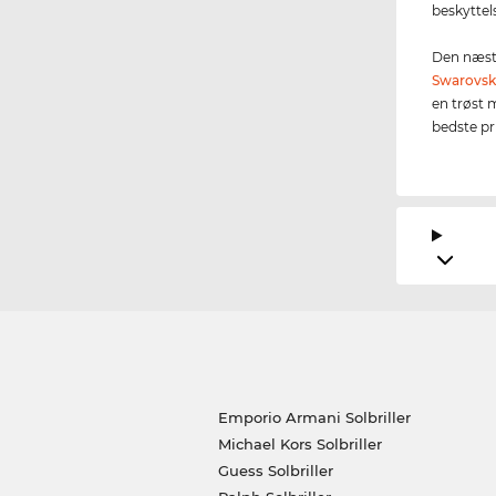
beskyttels
Den næste
Swarovsk
en trøst 
bedste pri
Emporio Armani Solbriller
Michael Kors Solbriller
Guess Solbriller