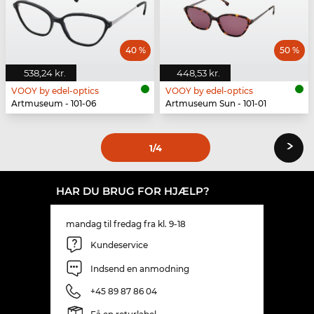
40 %
50 %
538,24 kr.
448,53 kr.
VOOY by edel-optics
VOOY by edel-optics
Artmuseum - 101-06
Artmuseum Sun - 101-01
›
1
/4
HAR DU BRUG FOR HJÆLP?
mandag til fredag fra kl. 9-18
Kundeservice
Indsend en anmodning
+45 89 87 86 04