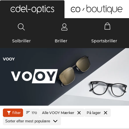
0
Solbriller
Briller
Sportsbriller
VOOY
filter
Alle VOOY Mærker
På lager
170