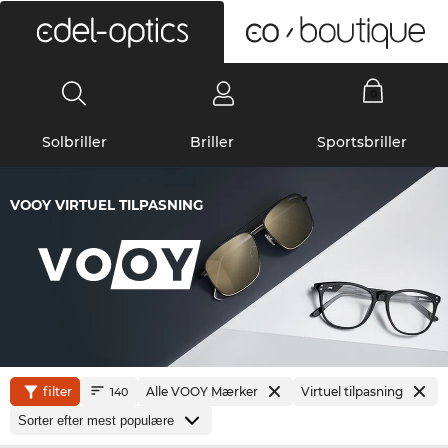
0
Solbriller
Briller
Sportsbriller
VOOY VIRTUEL TILPASNING
filter
Alle VOOY Mærker
Virtuel tilpasning
140