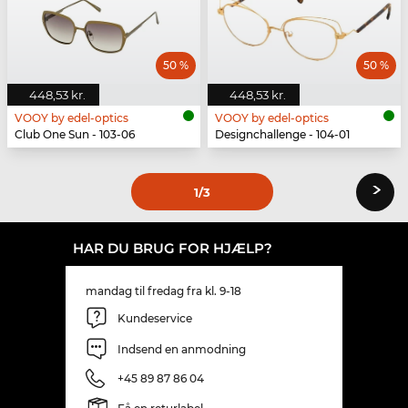
50 %
50 %
448,53 kr.
448,53 kr.
VOOY by edel-optics
VOOY by edel-optics
Club One Sun - 103-06
Designchallenge - 104-01
›
1
/3
HAR DU BRUG FOR HJÆLP?
mandag til fredag fra kl. 9-18
Kundeservice
Indsend en anmodning
+45 89 87 86 04