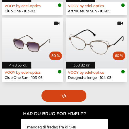
VOOY by edel-optics
VOOY by edel-optics
Club One - 103-02
Artmuseum Sun - 101-05
50 %
60 %
448,53 kr.
358,82 kr.
VOOY by edel-optics
VOOY by edel-optics
Club One Sun - 103-03
Designchallenge - 104-03
1
/1
HAR DU BRUG FOR HJÆLP?
mandag til fredag fra kl. 9-18