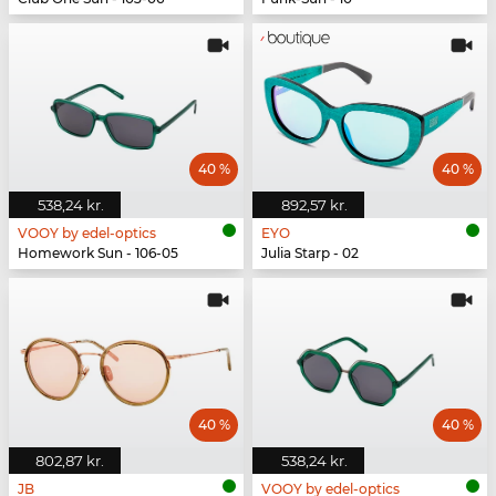
40 %
40 %
538,24 kr.
892,57 kr.
VOOY by edel-optics
EYO
Homework Sun - 106-05
Julia Starp - 02
40 %
40 %
802,87 kr.
538,24 kr.
JB
VOOY by edel-optics