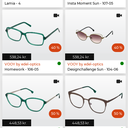
Lamia - 4
Insta Moment Sun - 107-05
40 %
40 %
538,24 kr.
538,24 kr.
VOOY by edel-optics
VOOY by edel-optics
Homework - 106-05
Designchallenge Sun - 104-06
50 %
50 %
448,53 kr.
448,53 kr.