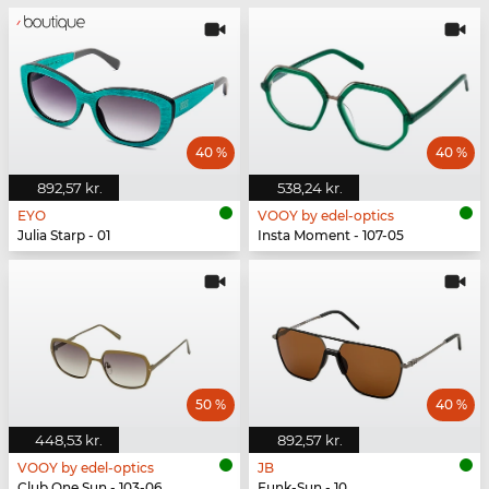
40 %
40 %
892,57 kr.
538,24 kr.
EYO
VOOY by edel-optics
Julia Starp - 01
Insta Moment - 107-05
50 %
40 %
448,53 kr.
892,57 kr.
VOOY by edel-optics
JB
Club One Sun - 103-06
Funk-Sun - 10