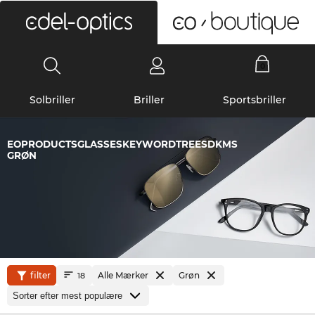
0
Solbriller
Briller
Sportsbriller
EOPRODUCTSGLASSESKEYWORDTREESDKMS
GRØN
filter
Alle Mærker
Grøn
18