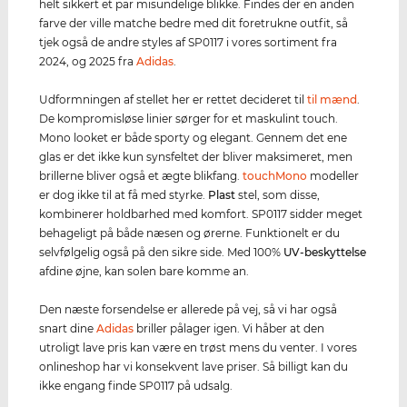
helt sikkert et par misundelige blikke. Findes der en anden
farve der ville matche bedre med dit foretrukne outfit, så
tjek også de andre styles af SP0117 i vores sortiment fra
2024, og 2025 fra
Adidas
.
Udformningen af stellet her er rettet decideret til
til mænd
.
De kompromisløse linier sørger for et maskulint touch.
Mono looket er både sporty og elegant. Gennem det ene
glas er det ikke kun synsfeltet der bliver maksimeret, men
brillerne bliver også et ægte blikfang.
touchMono
modeller
er dog ikke til at få med styrke.
Plast
stel, som disse,
kombinerer holdbarhed med komfort. SP0117 sidder meget
behageligt på både næsen og ørerne. Funktionelt er du
selvfølgelig også på den sikre side. Med 100%
UV-beskyttelse
afdine øjne, kan solen bare komme an.
Den næste forsendelse er allerede på vej, så vi har også
snart dine
Adidas
briller pålager igen. Vi håber at den
utroligt lave pris kan være en trøst mens du venter. I vores
onlineshop har vi konsekvent lave priser. Så billigt kan du
ikke engang finde SP0117 på udsalg.