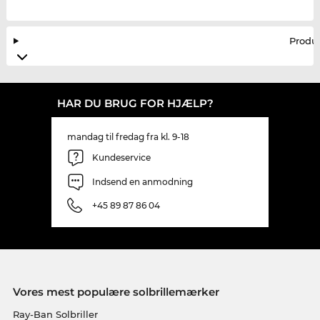
Produ
HAR DU BRUG FOR HJÆLP?
mandag til fredag fra kl. 9-18
Kundeservice
Indsend en anmodning
+45 89 87 86 04
Vores mest populære solbrillemærker
Ray-Ban Solbriller