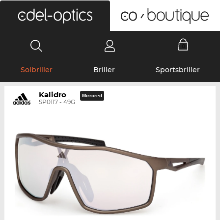
0
Solbriller
Briller
Sportsbriller
Kalidro
Mirrored
SP0117 - 49G