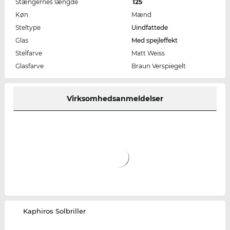
Stængernes længde
125
Køn
Mænd
Steltype
Uindfattede
Glas
Med spejleffekt
Stelfarve
Matt Weiss
Glasfarve
Braun Verspiegelt
Virksomhedsanmeldelser
‌Kaphiros Solbriller