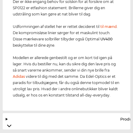
Der er ikke engang behov for solskin for at forsikre om at
SP0122 er etfashion statement. Brillerne giver dig en
udstråling som kan gøre at nat bliver til dag.
Udformningen af stellet her er rettet decideret til
til mænd
.
De kompromisløse linier sørger for et maskulint touch.
Disse mærkevare solbriller tilbyder også Optimal
UV400
beskyttelse til dine øjne.
Modellen er allerede genbestilt og er om kort tid igen på
lager. Hvis du bestiller nu, kan du sikre dig den lave pris og
så snart varerne ankommer, sender vi din nye brille fra
Adidas
videre til dig med det samme. Da Edel-Optics er et
paradis for tilbudsjægere, får du også denne topmodel til en
utroligt lav pris. Hvad der i andre onlinebutikker bliver kaldt
udsalg, er hos os en konstant tilstand all-day-everyday.
Produ