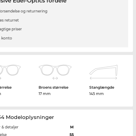
sive Edel-Optics fordele
 forsendelse og returnering
es returret
agtige priser
 konto
ørrelse
Broens størrelse
Stanglængde
m
17 mm
145 mm
34 Modeloplysninger
r & detaljer
M
else
55