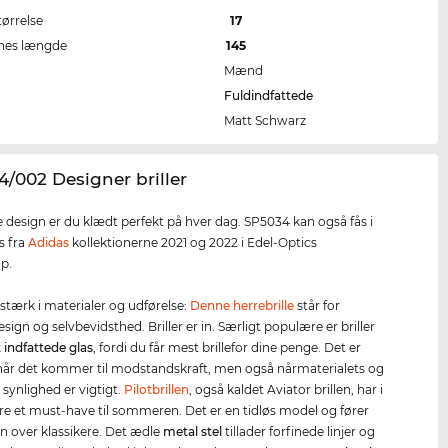
tørrelse
17
nes længde
145
Mænd
Fuldindfattede
Matt Schwarz
4/002 Designer briller
 design er du klædt perfekt på hver dag. SP5034 kan også fås i
es fra
Adidas
kollektionerne 2021 og 2022 i Edel-Optics
p.
 stærk i materialer og udførelse:
Denne herrebrille
står for
design og selvbevidsthed. Briller er in. Særligt populære er briller
t indfattede glas
, fordi du får mest brillefor dine penge. Det er
når det kommer til modstandskraft, men også nårmaterialets og
 synlighed er vigtigt.
Pilotbrillen
, også kaldet Aviator brillen, har i
re et must-have til sommeren. Det er en tidløs model og fører
ten over klassikere. Det ædle
metal stel
tillader forfinede linjer og