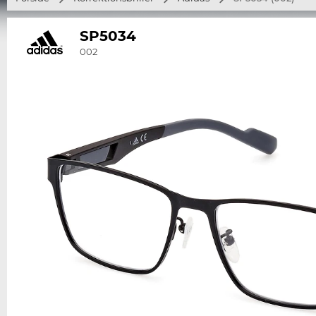
SP5034
002