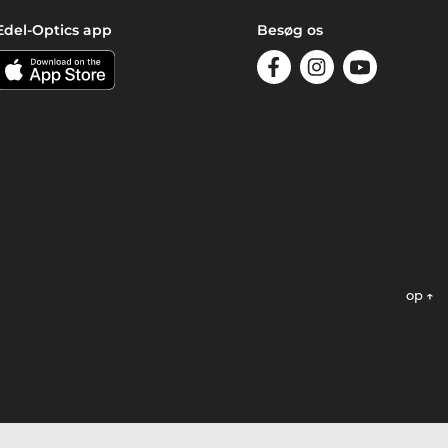
Edel-Optics app
Besøg os
op