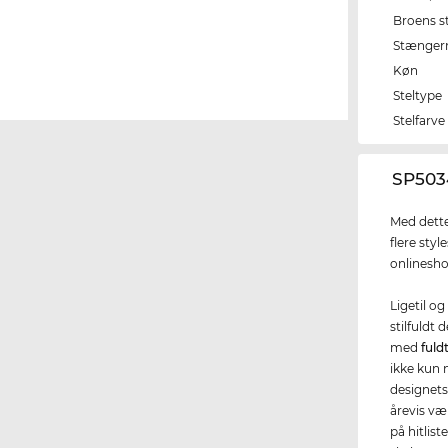
Broens s
Stænger
Køn
Steltype
Stelfarve
‌SP503
Med dette
flere styl
onlinesho
Ligetil og
stilfuldt 
med
fuld
ikke kun 
designets
årevis væ
på hitlis