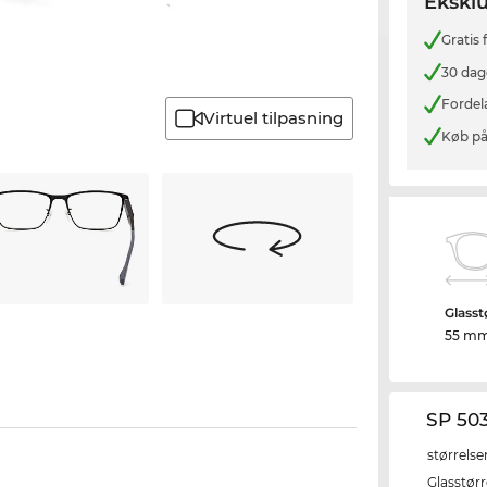
Eksklu
Gratis
30 dag
Fordel
Virtuel tilpasning
Køb på
Glasst
55 m
SP 50
størrelse
Glasstørr