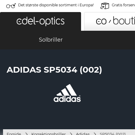
Det største disponible sortiment i Europa!
Gratis forse
Solbriller
ADIDAS SP5034 (002)
Forside
Korrektionsbriller
Adidas
SP5034 (002)