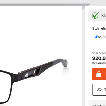
Kl
Størrel
55 
Vejledend
920,
inkl. 25.
T