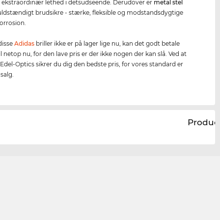
 ekstraordinær lethed i detsudseende. Derudover er
metal stel
ldstændigt brudsikre - stærke, fleksible og modstandsdygtige
korrosion.
 disse
Adidas
briller ikke er på lager lige nu, kan det godt betale
til netop nu, for den lave pris er der ikke nogen der kan slå. Ved at
Edel-Optics sikrer du dig den bedste pris, for vores standard er
dsalg.
Produc