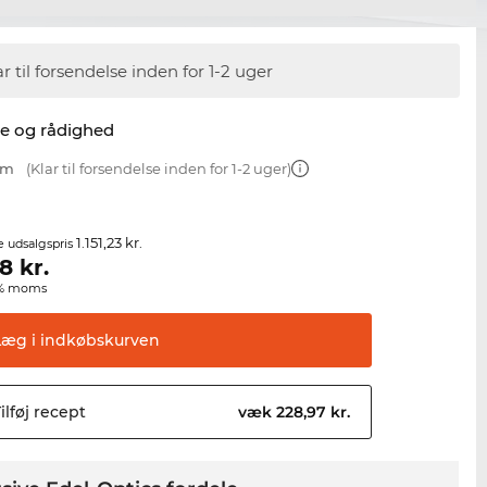
ar til forsendelse inden for 1-2 uger
se og rådighed
mm
(Klar til forsendelse inden for 1-2 uger)
1.151,23 kr.
e udsalgspris
98
kr.
00% moms
Læg i
indkøbskurven
ilføj
recept
væk 228,97 kr.