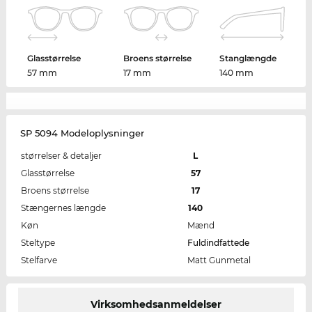
Glasstørrelse
Broens størrelse
Stanglængde
57 mm
17 mm
140 mm
SP 5094 Modeloplysninger
størrelser & detaljer
L
Glasstørrelse
57
Broens størrelse
17
Stængernes længde
140
Køn
Mænd
Steltype
Fuldindfattede
Stelfarve
Matt Gunmetal
Virksomhedsanmeldelser