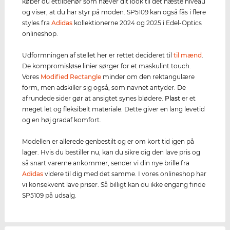
køber du ettilbehør som hæver dit look til det næste niveau
og viser, at du har styr på moden. SP5109 kan også fås i flere
styles fra
Adidas
kollektionerne 2024 og 2025 i Edel-Optics
onlineshop.
Udformningen af stellet her er rettet decideret til
til mænd
.
De kompromisløse linier sørger for et maskulint touch.
Vores
Modified Rectangle
minder om den rektangulære
form, men adskiller sig også, som navnet antyder. De
afrundede sider gør at ansigtet synes blødere.
Plast
er et
meget let og fleksibelt materiale. Dette giver en lang levetid
og en høj gradaf komfort.
Modellen er allerede genbestilt og er om kort tid igen på
lager. Hvis du bestiller nu, kan du sikre dig den lave pris og
så snart varerne ankommer, sender vi din nye brille fra
Adidas
videre til dig med det samme. I vores onlineshop har
vi konsekvent lave priser. Så billigt kan du ikke engang finde
SP5109 på udsalg.