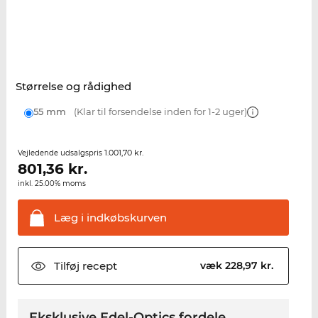
Størrelse og rådighed
55 mm
(Klar til forsendelse inden for 1-2 uger)
1.001,70 kr.
Vejledende udsalgspris
801,36
kr.
inkl. 25.00% moms
Læg i
indkøbskurven
Tilføj
recept
væk 228,97 kr.
Eksklusive Edel-Optics fordele