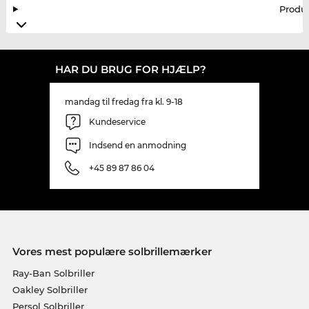
Produ
HAR DU BRUG FOR HJÆLP?
mandag til fredag fra kl. 9-18
Kundeservice
Indsend en anmodning
+45 89 87 86 04
Vores mest populære solbrillemærker
Ray-Ban Solbriller
Oakley Solbriller
Persol Solbriller