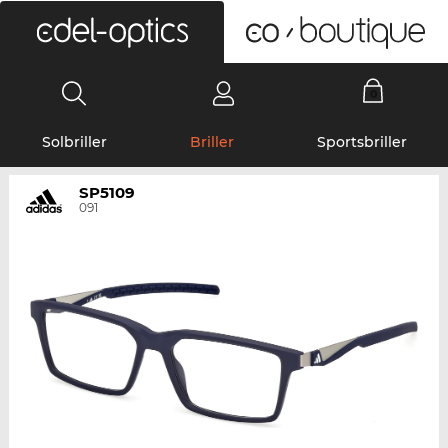
0
Solbriller
Briller
Sportsbriller
SP5109
091