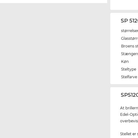
SP 51
størrelse
Glasstørr
Broens s
Stænger
Køn
Steltype
Stelfarve
‌SP512
At brille
Edel-Opti
overbevis
Stellet er