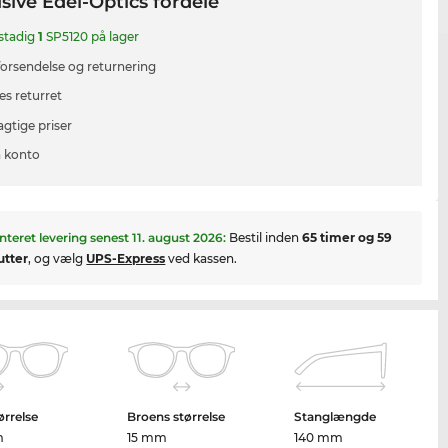
sive Edel-Optics fordele
 stadig
1
SP5120 på lager
 forsendelse og returnering
es returret
agtige priser
 konto
nteret levering senest
11. august 2026
:
Bestil inden
65 timer og 59
utter
, og vælg
UPS-Express
ved kassen.
ørrelse
Broens størrelse
Stanglængde
m
15 mm
140 mm