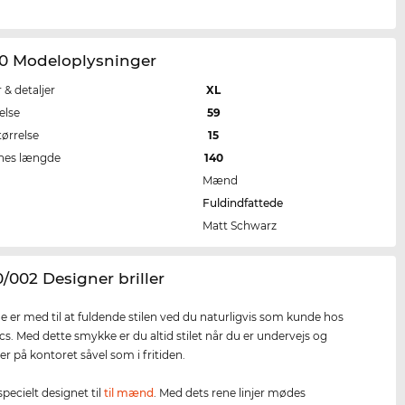
20 Modeloplysninger
r & detaljer
XL
else
59
tørrelse
15
nes længde
140
Mænd
Fuldindfattede
Matt Schwarz
0/002 Designer briller
rne er med til at fuldende stilen ved du naturligvis som kunde hos
cs. Med dette smykke er du altid stilet når du er undervejs og
er på kontoret såvel som i fritiden.
 specielt designet til
til mænd
. Med dets rene linjer mødes