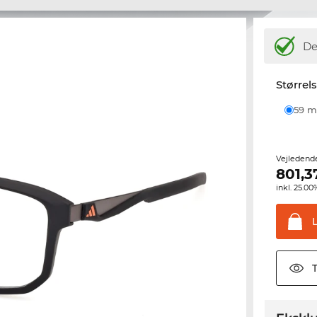
De
Størrel
59
Vejledend
801,3
inkl. 25.
T