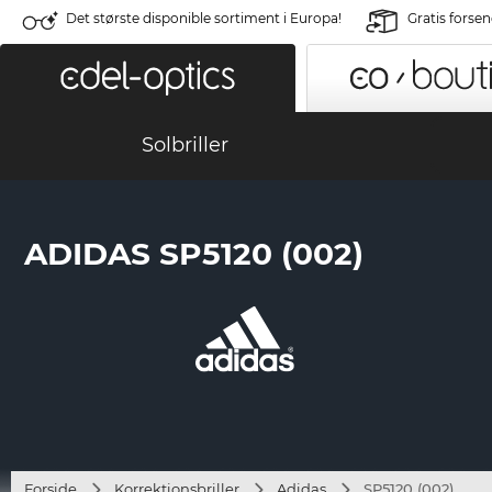
Det største disponible sortiment i Europa!
Gratis forse
Solbriller
ADIDAS SP5120 (002)
Forside
Korrektionsbriller
Adidas
SP5120 (002)