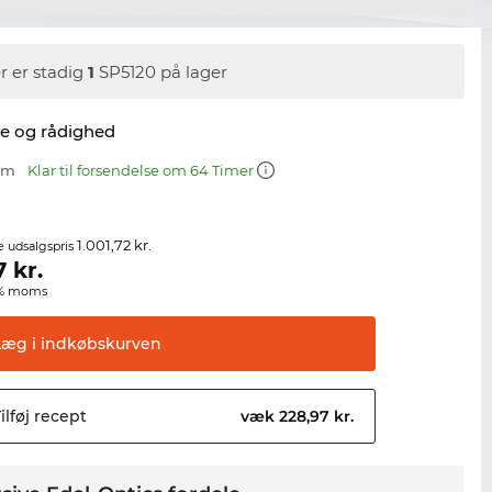
r er stadig
1
SP5120 på lager
se og rådighed
 mm
Klar til forsendelse om 64 Timer
1.001,72 kr.
e udsalgspris
7
kr.
00% moms
Læg i
indkøbskurven
ilføj
recept
væk 228,97 kr.