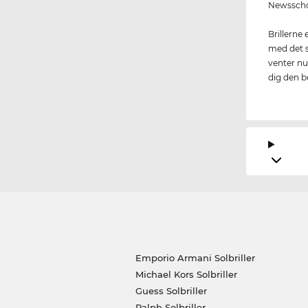
Newsschoo
Brillerne 
med det s
venter nu
dig den be
Emporio Armani Solbriller
Michael Kors Solbriller
Guess Solbriller
Ralph Solbriller