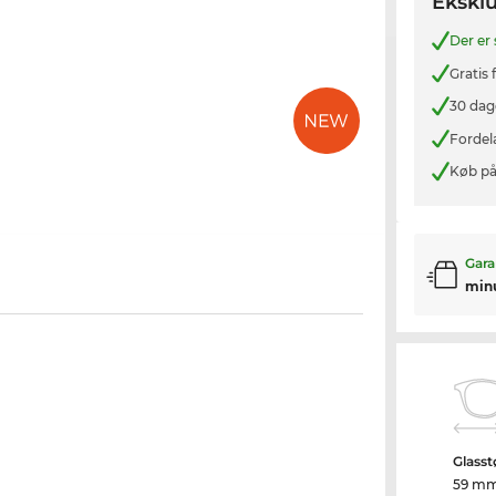
Eksklu
Der er
Gratis
30 dag
Fordel
Køb på
Gara
min
Glasst
59 m