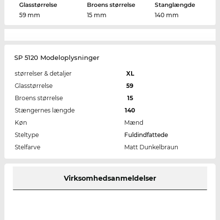
Glasstørrelse
Broens størrelse
Stanglængde
59 mm
15 mm
140 mm
SP 5120 Modeloplysninger
størrelser & detaljer
XL
Glasstørrelse
59
Broens størrelse
15
Stængernes længde
140
Køn
Mænd
Steltype
Fuldindfattede
Stelfarve
Matt Dunkelbraun
Virksomhedsanmeldelser