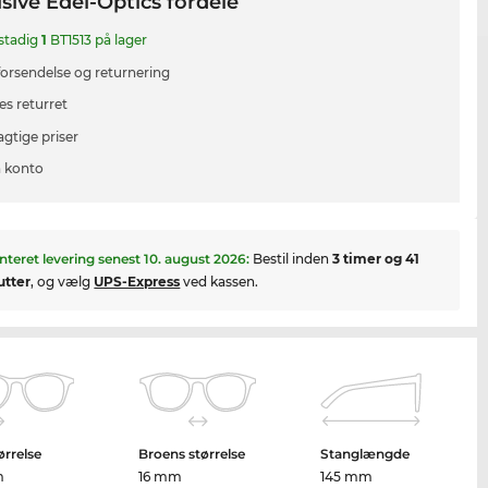
sive Edel-Optics fordele
 stadig
1
BT1513 på lager
 forsendelse og returnering
es returret
agtige priser
 konto
nteret levering senest
10. august 2026
:
Bestil inden
3 timer og 41
utter
, og vælg
UPS-Express
ved kassen.
ørrelse
Broens størrelse
Stanglængde
m
16 mm
145 mm