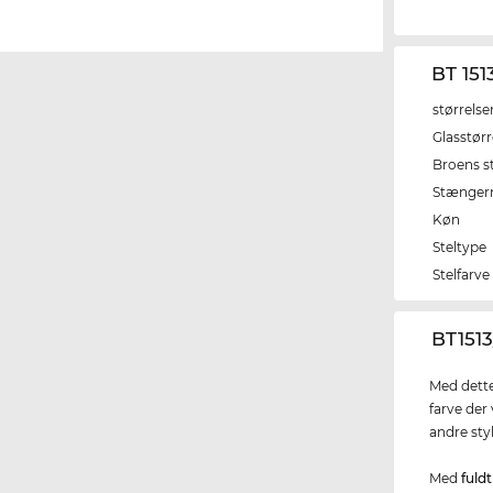
BT 15
størrelse
Glasstørr
Broens s
Stænger
Køn
Steltype
Stelfarve
‌BT151
Med dette
farve der
andre styl
Med
fuldt