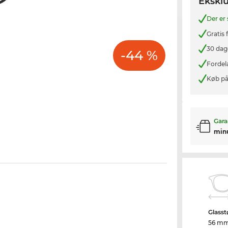
Eksklu
Der er
Gratis
30 dag
-44 %
Fordel
Køb på
Gara
min
Glasst
56 m