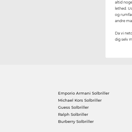
altid nog
lethed. U
og rumfar
andre mat
Da vi net
dig selv 
Emporio Armani Solbriller
Michael Kors Solbriller
Guess Solbriller
Ralph Solbriller
Burberry Solbriller