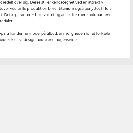
et ædelt over sig. Deres stil er kendetegnet ved en attraktiv
dover ved brille produktion bliver
titanium
også benyttet til luft-
t. Dette garanterer høj kvalitet og anses for mere holdbart end
erialer.
op nu har denne model på tilbud, er muligheden for at forkæle
medeksklusivt design bedre end nogensinde.