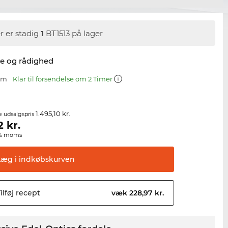
r er stadig
1
BT1513 på lager
se og rådighed
 mm
Klar til forsendelse om 2 Timer
1.495,10 kr.
e udsalgspris
2
kr.
00% moms
Læg i
indkøbskurven
ilføj
recept
væk 228,97 kr.