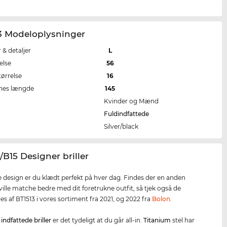
13 Modeloplysninger
r & detaljer
L
else
56
tørrelse
16
nes længde
145
Kvinder og Mænd
Fuldindfattede
Silver/black
3/B15 Designer briller
 design er du klædt perfekt på hver dag. Findes der en anden
 ville matche bedre med dit foretrukne outfit, så tjek også de
es af BT1513 i vores sortiment fra 2021, og 2022 fra
Bolon
.
 indfattede briller
er det tydeligt at du går all-in.
Titan
ium
stel har