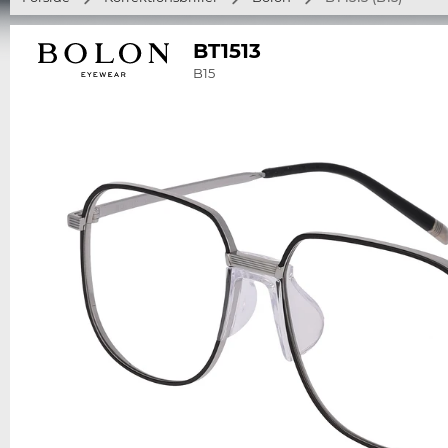
BT1513
B15