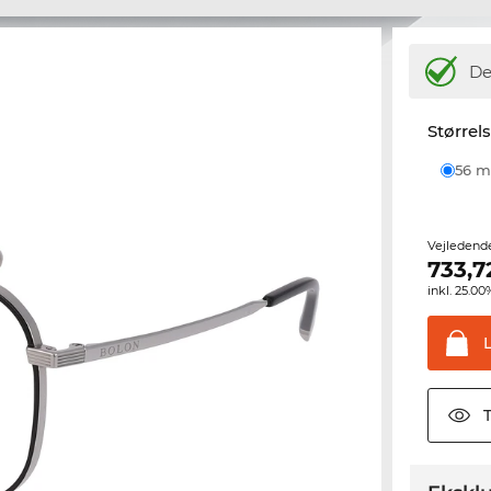
De
Størrel
56
Vejledend
733,7
inkl. 25.
T