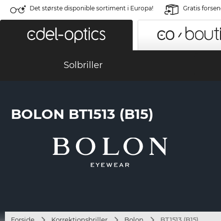
Det største disponible sortiment i Europa!
Gratis forse
Solbriller
BOLON BT1513 (B15)
Forside
Korrektionsbriller
Bolon
BT1513 (B15)