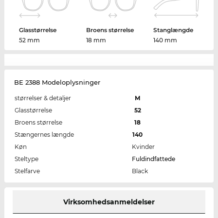
Glasstørrelse
Broens størrelse
Stanglængde
52 mm
18 mm
140 mm
BE 2388 Modeloplysninger
størrelser & detaljer
M
Glasstørrelse
52
Broens størrelse
18
Stængernes længde
140
Køn
Kvinder
Steltype
Fuldindfattede
Stelfarve
Black
Virksomhedsanmeldelser