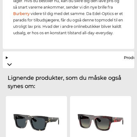
lager. Hvis du bestiller nu, kan du sikre dig den lave pris og
så snart varerne ankommer, sender vi din nye brille fra
Burberry
videre til dig med det samme. Da Edel-Optics er et
paradis for tilbudsjægere, får du også denne topmodel til en
utroligt lav pris. Hvad der i andre onlinebutikker bliver kaldt
udsalg, er hos os en konstant tilstand all-day-everyday.
Produ
Lignende produkter, som du måske også
synes om: