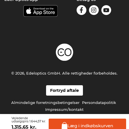
© 2026, Edeloptics GmbH. Alle rettigheder forbeholdes.
Fortryd aftale
Almindelige forretningsbetingelser
Persondatapolitik
Impressum/kontakt
Vejledende
1.644,57 kr.
udsalgspris
Læg i
indkøbskurven
1.315,65
kr.