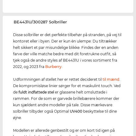
‌BE4431U/300287 Solbriller
Disse solbriller er det perfekte tilbehør på stranden, på vej til
kontoret eller i byen. Der er kun én ulempe: Du tiltrækker
helt sikkert et par misundelige blikke. Findes der en anden
farve der ville matche bedre med dit foretrukne outfit, så
tjek også de andre styles af BE4431U i vores sortiment fra
2022, og 2023 fra
Burberry
.
Udformningen af stellet her er rettet decideret til
til mænd
.
De kompromisløse linier sørger for et maskulint touch. Ved
de
fuldt indfattede stel
er glassene helt omsluttede i
rammen. For de som er garvede brillebærere kommer der
kun sjældent andre modeller på tale. Disse mærkevare
solbriller tilbyder også Optimal
UV400
beskyttelse til dine
øjne.
Modellen er allerede genbestilt og er om kort tid igen på