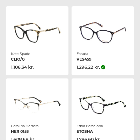
Kate Spade
Escada
CLIO/G
VES459
1.106,34 kr.
1.296,22 kr.
Carolina Herrera
Etnia Barcelona
HER 0153
ETOSHA
1.608,68 kr.
1.786,60 kr.