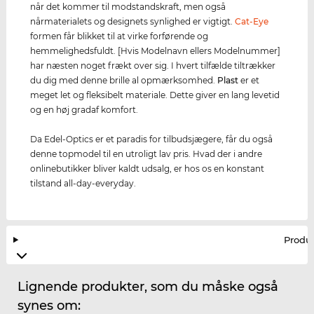
når det kommer til modstandskraft, men også
nårmaterialets og designets synlighed er vigtigt.
Cat-Eye
formen får blikket til at virke forførende og
hemmelighedsfuldt. [Hvis Modelnavn ellers Modelnummer]
har næsten noget frækt over sig. I hvert tilfælde tiltrækker
du dig med denne brille al opmærksomhed.
Plast
er et
meget let og fleksibelt materiale. Dette giver en lang levetid
og en høj gradaf komfort.
Da Edel-Optics er et paradis for tilbudsjægere, får du også
denne topmodel til en utroligt lav pris. Hvad der i andre
onlinebutikker bliver kaldt udsalg, er hos os en konstant
tilstand all-day-everyday.
Produ
Lignende produkter, som du måske også
synes om: