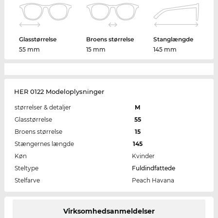
Glasstørrelse
Broens størrelse
Stanglængde
55 mm
15 mm
145 mm
HER 0122 Modeloplysninger
størrelser & detaljer
M
Glasstørrelse
55
Broens størrelse
15
Stængernes længde
145
Køn
Kvinder
Steltype
Fuldindfattede
Stelfarve
Peach Havana
Virksomhedsanmeldelser