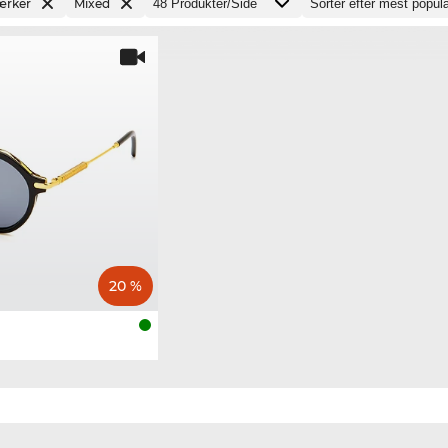
ærker
Mixed
20 %