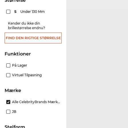
Størrelse
S
Under 130 Mm
Kender du ikke din
brillestørrelse endnu?
FIND DEN RIGTIGE STØRRELSE
funktioner
På Lager
Virtuel Tilpasning
Mærke
Alle CelebrityBrands Mærker
JB
Stelform