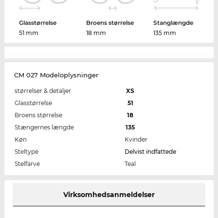
Glasstørrelse
Broens størrelse
Stanglængde
51 mm
18 mm
135 mm
CM 027 Modeloplysninger
størrelser & detaljer
XS
Glasstørrelse
51
Broens størrelse
18
Stængernes længde
135
Køn
Kvinder
Steltype
Delvist indfattede
Stelfarve
Teal
Virksomhedsanmeldelser