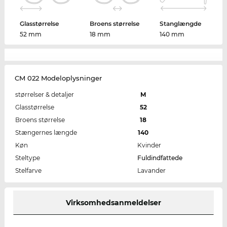
Glasstørrelse
Broens størrelse
Stanglængde
52 mm
18 mm
140 mm
CM 022 Modeloplysninger
størrelser & detaljer
M
Glasstørrelse
52
Broens størrelse
18
Stængernes længde
140
Køn
Kvinder
Steltype
Fuldindfattede
Stelfarve
Lavander
Virksomhedsanmeldelser