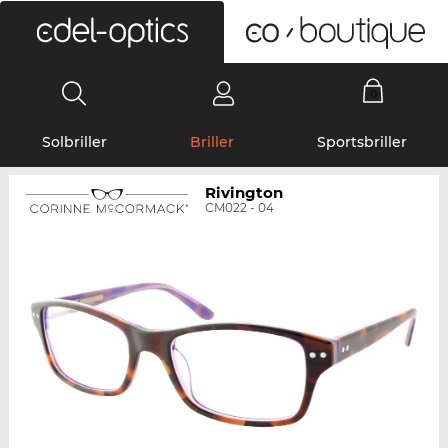
0
Solbriller
Briller
Sportsbriller
Rivington
CM022 - 04