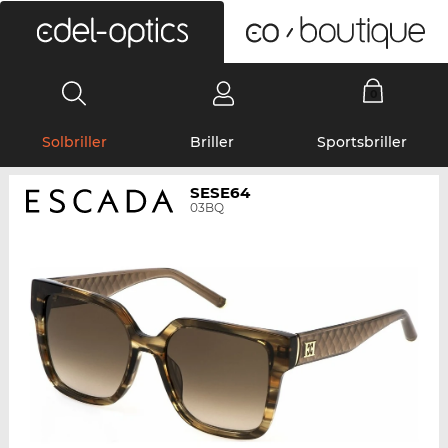
0
Solbriller
Briller
Sportsbriller
SESE64
03BQ