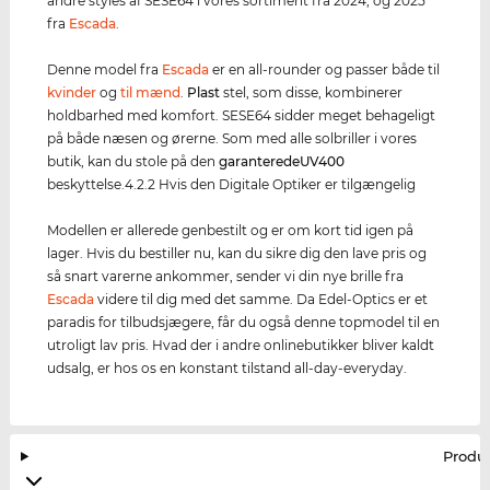
andre styles af SESE64 i vores sortiment fra 2024, og 2025
fra
Escada
.
Denne model fra
Escada
er en all-rounder og passer både til
kvinder
og
til mænd
.
Plast
stel, som disse, kombinerer
holdbarhed med komfort. SESE64 sidder meget behageligt
på både næsen og ørerne. Som med alle solbriller i vores
butik, kan du stole på den
garanterede
UV400
beskyttelse.4.2.2 Hvis den Digitale Optiker er tilgængelig
Modellen er allerede genbestilt og er om kort tid igen på
lager. Hvis du bestiller nu, kan du sikre dig den lave pris og
så snart varerne ankommer, sender vi din nye brille fra
Escada
videre til dig med det samme. Da Edel-Optics er et
paradis for tilbudsjægere, får du også denne topmodel til en
utroligt lav pris. Hvad der i andre onlinebutikker bliver kaldt
udsalg, er hos os en konstant tilstand all-day-everyday.
Produ