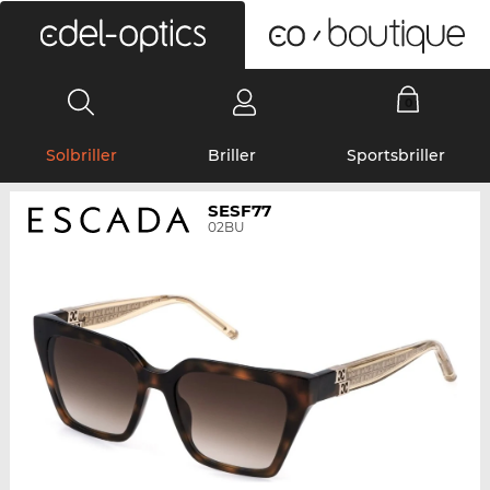
0
Solbriller
Briller
Sportsbriller
SESF77
02BU