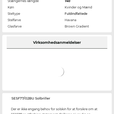
Stængernes længde
140
Køn
Kvinder og Mænd
Steltype
Fuldindfattede
Stelfarve
Havana
Glasfarve
Brown Gradient
Virksomhedsanmeldelser
‌SESF77/02BU Solbriller
Der er ikke engang behov for solskin for at forsikre om at