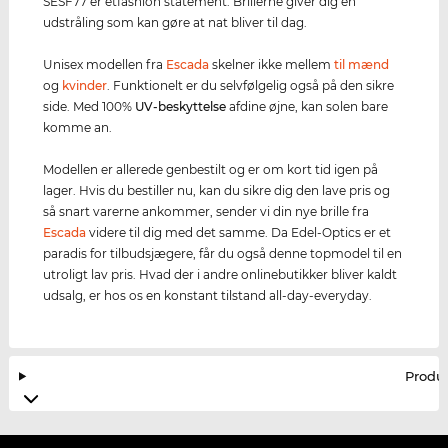
SESF77 er etfashion statement. Brillerne giver dig en
udstråling som kan gøre at nat bliver til dag.
Unisex modellen fra
Escada
skelner ikke mellem
til mænd
og
kvinder
. Funktionelt er du selvfølgelig også på den sikre
side. Med 100%
UV-beskyttelse
afdine øjne, kan solen bare
komme an.
Modellen er allerede genbestilt og er om kort tid igen på
lager. Hvis du bestiller nu, kan du sikre dig den lave pris og
så snart varerne ankommer, sender vi din nye brille fra
Escada
videre til dig med det samme. Da Edel-Optics er et
paradis for tilbudsjægere, får du også denne topmodel til en
utroligt lav pris. Hvad der i andre onlinebutikker bliver kaldt
udsalg, er hos os en konstant tilstand all-day-everyday.
Produ