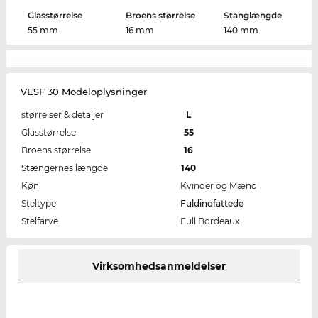
Glasstørrelse
Broens størrelse
Stanglængde
55 mm
16 mm
140 mm
VESF 30 Modeloplysninger
størrelser & detaljer
L
Glasstørrelse
55
Broens størrelse
16
Stængernes længde
140
Køn
Kvinder og Mænd
Steltype
Fuldindfattede
Stelfarve
Full Bordeaux
Virksomhedsanmeldelser