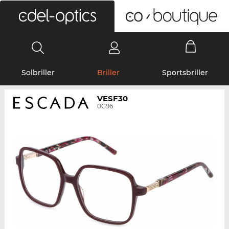
0
Solbriller
Briller
Sportsbriller
VESF30
0G96