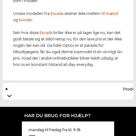
som i fritiden.
Unisex modellen fra
Escada
skelner ikke mellem
til mænd
og
kvinder
.
Selv hvis disse
Escada
briller ikke er på lager lige nu, kan det
godt betale sig at slåtil netop nu, for den lave pris er der ikke
nogen der kan slå. Da Edel-Optics er et paradis for
tilbudsjægere, får du også denne topmodel til en utroligt lav
pris. Hvad der i andre onlinebutikker bliver kaldt udsalg, er
hos os en konstant tilstand all-day-everyday.
Produ
HAR DU BRUG FOR HJÆLP?
mandag til fredag fra kl. 9-18