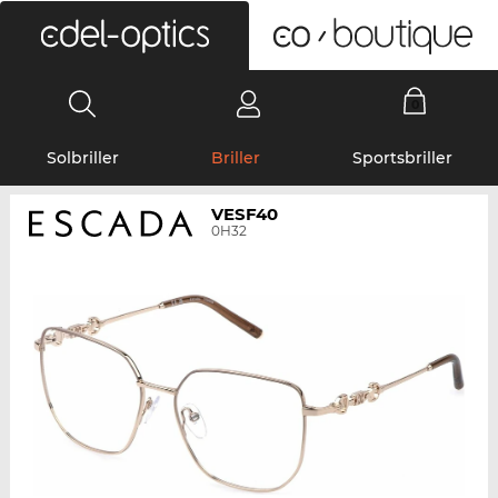
0
Solbriller
Briller
Sportsbriller
VESF40
0H32