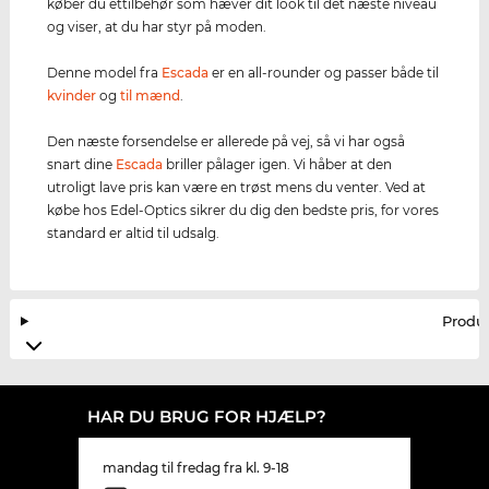
køber du ettilbehør som hæver dit look til det næste niveau
og viser, at du har styr på moden.
Denne model fra
Escada
er en all-rounder og passer både til
kvinder
og
til mænd
.
Den næste forsendelse er allerede på vej, så vi har også
snart dine
Escada
briller pålager igen. Vi håber at den
utroligt lave pris kan være en trøst mens du venter. Ved at
købe hos Edel-Optics sikrer du dig den bedste pris, for vores
standard er altid til udsalg.
Produ
HAR DU BRUG FOR HJÆLP?
mandag til fredag fra kl. 9-18