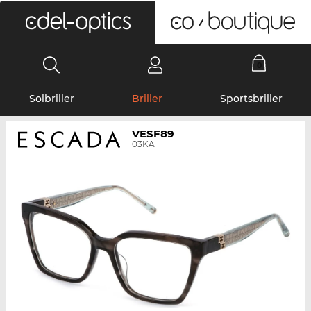
0
Solbriller
Briller
Sportsbriller
VESF89
03KA