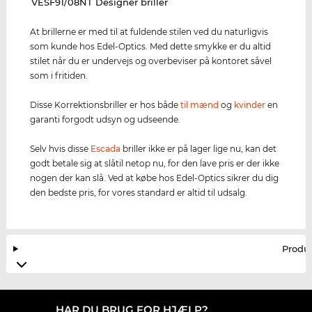
‌VESF91/08NT Designer briller
At brillerne er med til at fuldende stilen ved du naturligvis
som kunde hos Edel-Optics. Med dette smykke er du altid
stilet når du er undervejs og overbeviser på kontoret såvel
som i fritiden.
Disse Korrektionsbriller er hos både
til mænd
og
kvinder
en
garanti forgodt udsyn og udseende.
Selv hvis disse
Escada
briller ikke er på lager lige nu, kan det
godt betale sig at slåtil netop nu, for den lave pris er der ikke
nogen der kan slå. Ved at købe hos Edel-Optics sikrer du dig
den bedste pris, for vores standard er altid til udsalg.
Produ
HAR DU BRUG FOR HJÆLP?