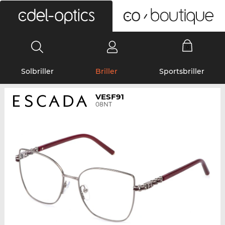
0
Solbriller
Briller
Sportsbriller
VESF91
08NT