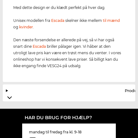
Med dette design er du klædt perfekt på hver dag.
Unisex modellen fra
Escada
skelner ikke mellem
til mænd
og
kvinder
.
Den næste forsendelse er allerede på vej, så vi har også
snart dine
Escada
briller pålager igen. Vi håber at den
utroligt lave pris kan være en trøst mens du venter. I vores
onlineshop har vi konsekvent lave priser. Så billigt kan du
ikke engang finde VESG24 på udsalg.
Produ
HAR DU BRUG FOR HJÆLP?
mandag til fredag fra kl. 9-18