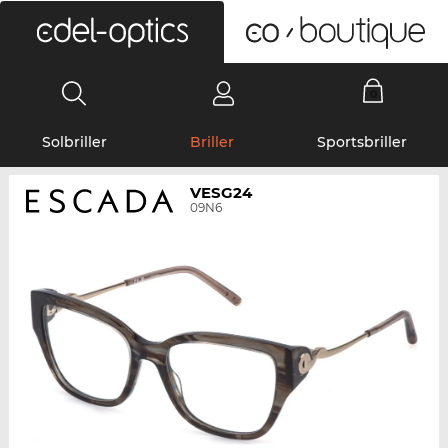
0
Solbriller
Briller
Sportsbriller
VESG24
09N6