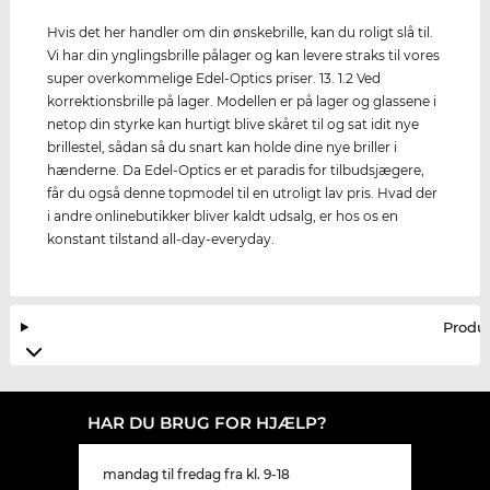
Hvis det her handler om din ønskebrille, kan du roligt slå til.
Vi har din ynglingsbrille pålager og kan levere straks til vores
super overkommelige Edel-Optics priser. 13. 1.2 Ved
korrektionsbrille på lager. Modellen er på lager og glassene i
netop din styrke kan hurtigt blive skåret til og sat idit nye
brillestel, sådan så du snart kan holde dine nye briller i
hænderne. Da Edel-Optics er et paradis for tilbudsjægere,
får du også denne topmodel til en utroligt lav pris. Hvad der
i andre onlinebutikker bliver kaldt udsalg, er hos os en
konstant tilstand all-day-everyday.
Produ
HAR DU BRUG FOR HJÆLP?
mandag til fredag fra kl. 9-18