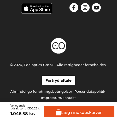
© 2026, Edeloptics GmbH. Alle rettigheder forbeholdes.
Fortryd aftale
Almindelige forretningsbetingelser
Persondatapolitik
Impressum/kontakt
Vejledende
1.308,23 kr.
udsalgspris
Læg i
indkøbskurven
1.046,58
kr.