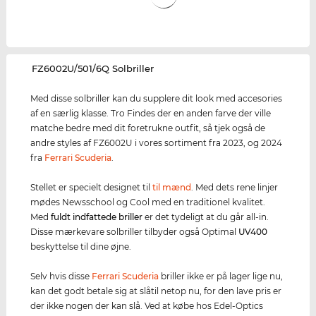
‌FZ6002U/501/6Q Solbriller
Med disse solbriller kan du supplere dit look med accesories
af en særlig klasse. Tro Findes der en anden farve der ville
matche bedre med dit foretrukne outfit, så tjek også de
andre styles af FZ6002U i vores sortiment fra 2023, og 2024
fra
Ferrari Scuderia
.
Stellet er specielt designet til
til mænd
. Med dets rene linjer
mødes Newsschool og Cool med en traditionel kvalitet.
Med
fuldt indfattede briller
er det tydeligt at du går all-in.
Disse mærkevare solbriller tilbyder også Optimal
UV400
beskyttelse til dine øjne.
Selv hvis disse
Ferrari Scuderia
briller ikke er på lager lige nu,
kan det godt betale sig at slåtil netop nu, for den lave pris er
der ikke nogen der kan slå. Ved at købe hos Edel-Optics