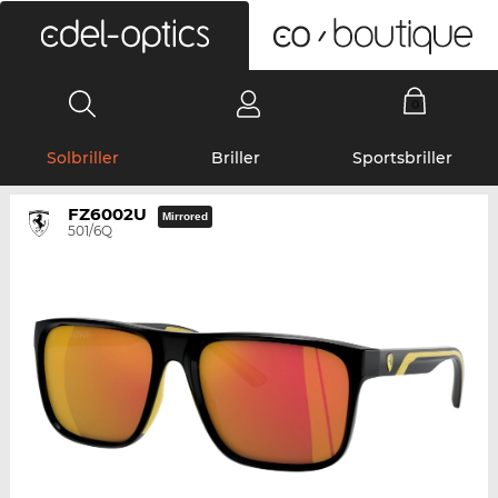
0
Solbriller
Briller
Sportsbriller
FZ6002U
Mirrored
501/6Q