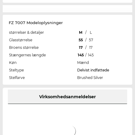
FZ 7007 Modeloplysninger
størrelser & detaljer
M
/
L
Glasstørrelse
55
/
57
Broens størrelse
17
/
17
Stængernes længde
145
/
145
Køn
Mænd
Steltype
Delvist indfattede
Stelfarve
Brushed Silver
Virksomhedsanmeldelser