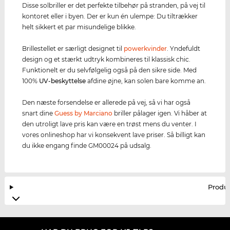
Disse solbriller er det perfekte tilbehør på stranden, på vej til
kontoret eller i byen. Der er kun én ulempe: Du tiltrækker
helt sikkert et par misundelige blikke.
Brillestellet er særligt designet til
powerkvinder
. Yndefuldt
design og et stærkt udtryk kombineres til klassisk chic.
Funktionelt er du selvfølgelig også på den sikre side. Med
100%
UV-beskyttelse
afdine øjne, kan solen bare komme an.
Den næste forsendelse er allerede på vej, så vi har også
snart dine
Guess by Marciano
briller pålager igen. Vi håber at
den utroligt lave pris kan være en trøst mens du venter. I
vores onlineshop har vi konsekvent lave priser. Så billigt kan
du ikke engang finde GM00024 på udsalg.
Produ