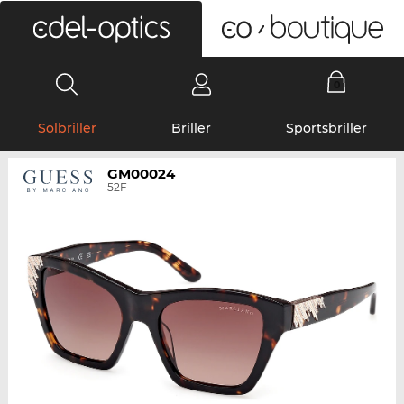
0
Solbriller
Briller
Sportsbriller
GM00024
52F