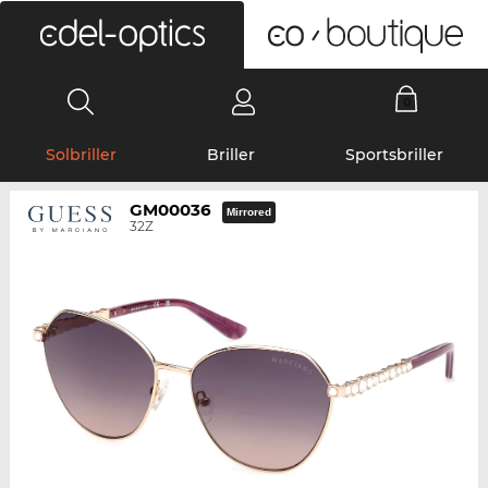
0
Solbriller
Briller
Sportsbriller
GM00036
Mirrored
32Z