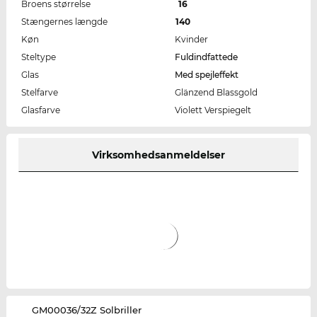
Broens størrelse
16
Stængernes længde
140
Køn
Kvinder
Steltype
Fuldindfattede
Glas
Med spejleffekt
Stelfarve
Glänzend Blassgold
Glasfarve
Violett Verspiegelt
Virksomhedsanmeldelser
‌GM00036/32Z Solbriller