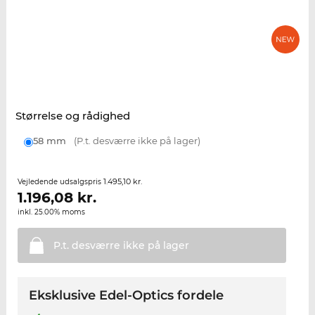
Størrelse og rådighed
58 mm
(P.t. desværre ikke på lager)
1.495,10 kr.
Vejledende udsalgspris
1.196,08
kr.
inkl. 25.00% moms
P.t. desværre ikke på
lager
Eksklusive Edel-Optics fordele