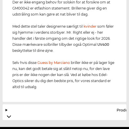
Der er ikke engang behov for solskin for at forsikre om at
GM00042 er etfashion statement. Brillerne giver dig en
udstråling som kan gøre at nat bliver til dag.
Med dette stel taler designerne særligt til
kvinder
som føler
sig hjemme i verdens storbyer. Mr. Right eller ej - her
handler det i første omgang om det rigtige look for 2026.
Disse mærkevare solbriller tilbyder også Optimal
UV400
beskyttelse til dine øjne.
Selv hvis disse
Guess by Marciano
briller ikke er på lager lige
nu, kan det godt betale sig at slåtil netop nu, for den lave
pris er der ikke nogen der kan slå. Ved at købe hos Edel-
Optics sikrer du dig den bedste pris, for vores standard er
altid til udsalg.
Produ