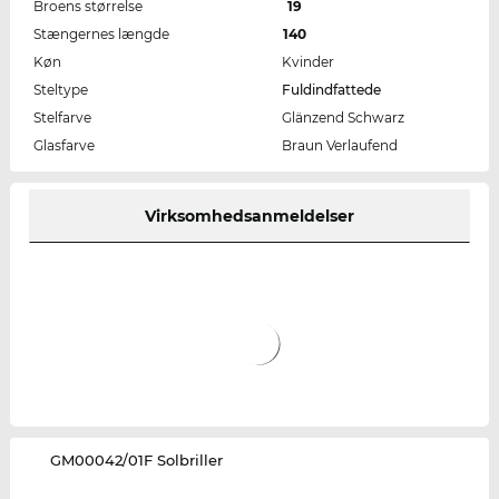
Broens størrelse
19
Stængernes længde
140
Køn
Kvinder
Steltype
Fuldindfattede
Stelfarve
Glänzend Schwarz
Glasfarve
Braun Verlaufend
Virksomhedsanmeldelser
‌GM00042/01F Solbriller