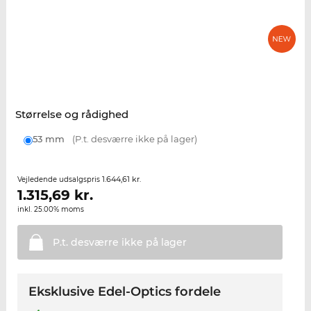
Størrelse og rådighed
53 mm
(P.t. desværre ikke på lager)
1.644,61 kr.
Vejledende udsalgspris
1.315,69
kr.
inkl. 25.00% moms
P.t. desværre ikke på
lager
Eksklusive Edel-Optics fordele