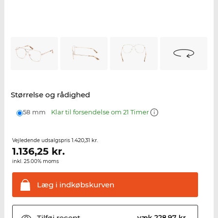
Størrelse og rådighed
58 mm
Klar til forsendelse om 21 Timer
1.420,31 kr.
Vejledende udsalgspris
1.136,25
kr.
inkl. 25.00% moms
Læg i
indkøbskurven
Tilføj
recept
væk 228,97 kr.