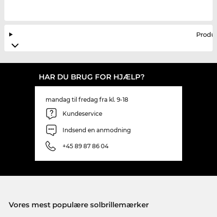
Produ
HAR DU BRUG FOR HJÆLP?
mandag til fredag fra kl. 9-18
Kundeservice
Indsend en anmodning
+45 89 87 86 04
Vores mest populære solbrillemærker