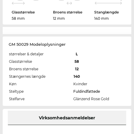
Glasstørrelse
Broens størrelse
Stanglængde
58 mm
12 mm
140 mm
GM 50029 Modeloplysninger
størrelser & detaljer
L
Glasstørrelse
58
Broens størrelse
12
Stængernes længde
140
Køn
Kvinder
Steltype
Fuldindfattede
Stelfarve
Glänzend Rose Gold
Virksomhedsanmeldelser