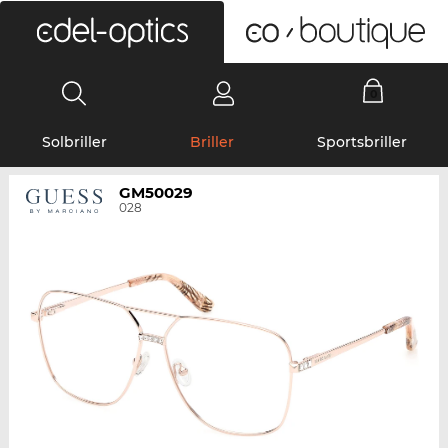
0
Solbriller
Briller
Sportsbriller
GM50029
028