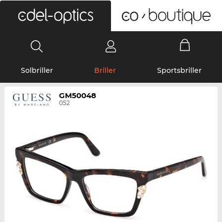
0
Solbriller
Briller
Sportsbriller
GM50048
052