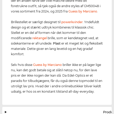
der en anden farve der ville matche bedre med dit
foretrukne outfit, så tjek også de andre styles af GM50048 i
vores sortiment fra 2024, og 2025 fra
Guess by Marciano
.
Brillestellet er særligt designet til
powerkvinder
. Yndefuldt
design og et stærkt udtryk kombineres til klassisk chic.
Stellet er en del af formen når det kommer til den
modificerede
rektangel
brille, som er kendetegnet ved, at
sidekanterne er afrundede.
Plast
er et meget let og fleksibelt
materiale. Dette giver en lang levetid og en høj gradaf
komfort.
Selv hvis disse
Guess by Marciano
briller ikke er på lager lige
nu, kan det godt betale sig at slåtil netop nu, for den lave
pris er der ikke nogen der kan slå. Da Edel-Optics er et
paradis for tilbudsjægere, får du også denne topmodel til en
utroligt lav pris. Hvad der i andre onlinebutikker bliver kaldt
udsalg, er hos os en konstant tilstand all-day-everyday.
Produ