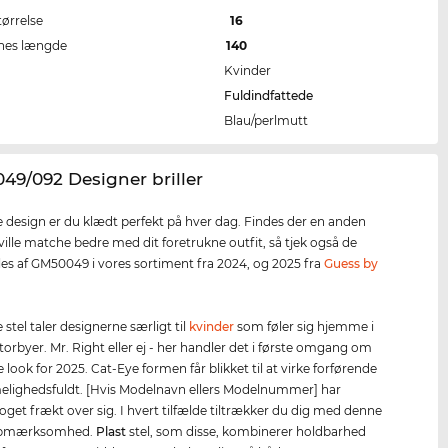
tørrelse
16
nes længde
140
Kvinder
Fuldindfattede
Blau/perlmutt
49/092 Designer briller
 design er du klædt perfekt på hver dag. Findes der en anden
 ville matche bedre med dit foretrukne outfit, så tjek også de
les af GM50049 i vores sortiment fra 2024, og 2025 fra
Guess by
.
stel taler designerne særligt til
kvinder
som føler sig hjemme i
torbyer. Mr. Right eller ej - her handler det i første omgang om
e look for 2025. Cat-Eye formen får blikket til at virke forførende
lighedsfuldt. [Hvis Modelnavn ellers Modelnummer] har
get frækt over sig. I hvert tilfælde tiltrækker du dig med denne
l opmærksomhed.
Plast
stel, som disse, kombinerer holdbarhed