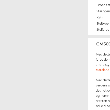
Broens s
Stænger
Køn
Steltype
Stelfarve
‌GM500
Med dette
farve der
andre sty
Marciano
Med dette 
verdens s
det rigtig
og hemme
næsten no
brille a