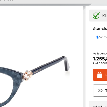
Kl
Størrel
52 
Vejledend
1.255
inkl. 25.
T