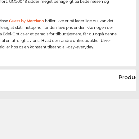
ort. GM50049 sidder meget behageligt på både næsen og
 disse
Guess by Marciano
briller ikke er på lager lige nu, kan det
e sig at slåtil netop nu, for den lave pris er der ikke nogen der
Da Edel-Optics er et paradis for tilbudsjægere, får du også denne
il en utroligt lav pris. Hvad der i andre onlinebutikker bliver
alg, er hos os en konstant tilstand all-day-everyday.
Produc