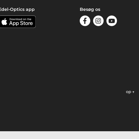
Edel-Optics app
Besøg os
op