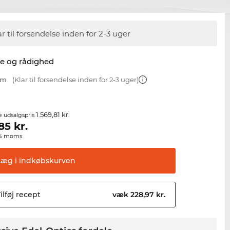
ar til forsendelse inden for 2-3 uger
se og rådighed
mm
(Klar til forsendelse inden for 2-3 uger)
1.569,81 kr.
e udsalgspris
,85
kr.
00% moms
Læg i
indkøbskurven
ilføj
recept
væk 228,97 kr.