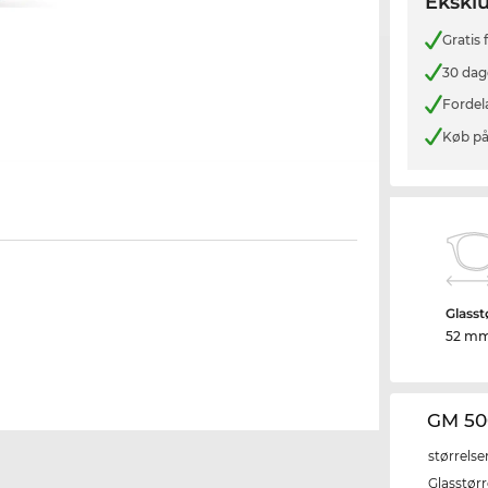
Eksklu
Gratis
30 dag
Fordel
Køb på
Glasst
52 m
GM 50
størrelse
Glasstørr