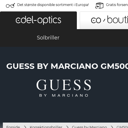
Det største disponible sortiment i Europa!
Gratis forse
Solbriller
GUESS BY MARCIANO GM500
Forside
Korrektionsbriller
Guess by Marciano
GM500