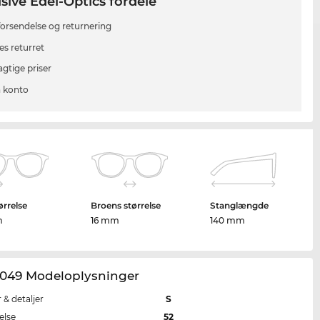
sive Edel-Optics fordele
 forsendelse og returnering
es returret
agtige priser
 konto
ørrelse
Broens størrelse
Stanglængde
m
16 mm
140 mm
049 Modeloplysninger
r & detaljer
S
else
52