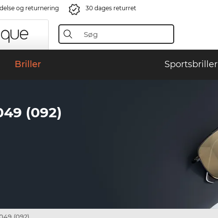
ndelse og returnering
30 dages returret
Briller
Sportsbriller
49 (092)
49 (092)