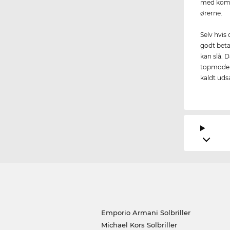
med komf
ørerne.
Selv hvis
godt betal
kan slå. 
topmodel t
kaldt uds
Emporio Armani Solbriller
Michael Kors Solbriller