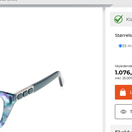
Kl
Størrel
53 
Vejledend
1.076
inkl. 25.
T