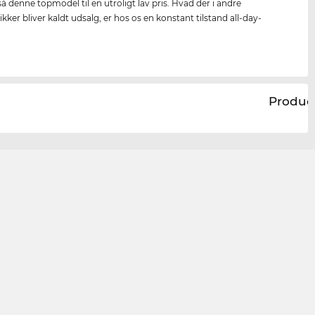
så denne topmodel til en utroligt lav pris. Hvad der i andre
kker bliver kaldt udsalg, er hos os en konstant tilstand all-day-
.
Produc