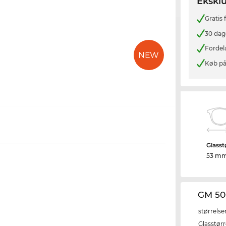
Eksklu
Gratis
30 dag
Fordel
Køb på
Glasst
53 m
GM 50
størrelse
Glasstørr