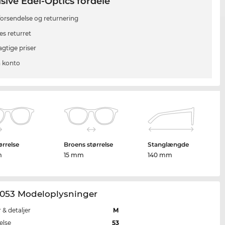
sive Edel-Optics fordele
 forsendelse og returnering
es returret
agtige priser
 konto
ørrelse
Broens størrelse
Stanglængde
m
15 mm
140 mm
053 Modeloplysninger
r & detaljer
M
else
53