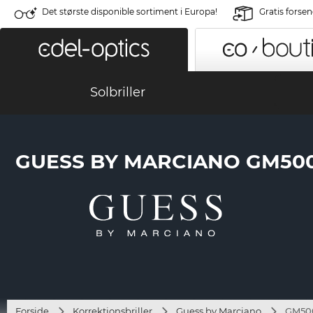
Det største disponible sortiment i Europa!
Gratis forse
Solbriller
GUESS BY MARCIANO GM500
Forside
Korrektionsbriller
Guess by Marciano
GM500