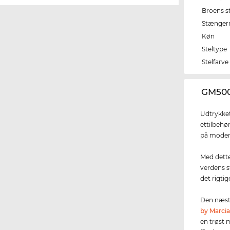
Broens s
Stænger
Køn
Steltype
Stelfarve
‌GM500
Udtrykket
ettilbehø
på moden
Med dette 
verdens s
det rigtig
Den næste
by Marci
en trøst 