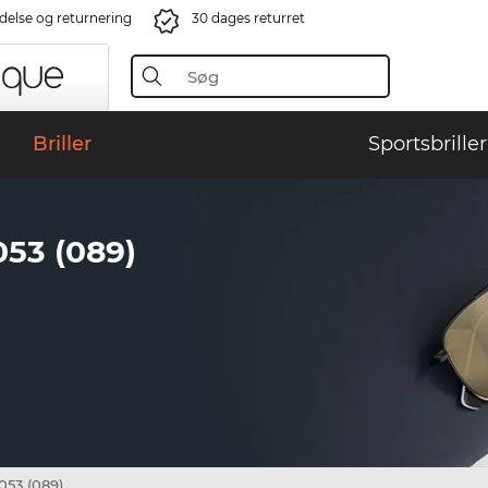
ndelse og returnering
30 dages returret
Briller
Sportsbriller
53 (089)
53 (089)