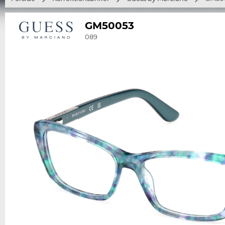
GM50053
089