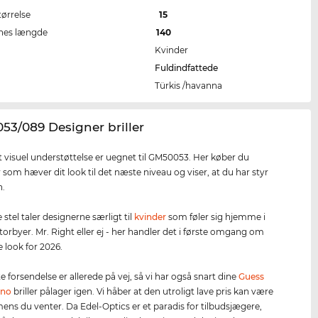
tørrelse
15
nes længde
140
Kvinder
Fuldindfattede
Türkis /havanna
53/089 Designer briller
 visuel understøttelse er uegnet til GM50053. Her køber du
r som hæver dit look til det næste niveau og viser, at du har styr
.
stel taler designerne særligt til
kvinder
som føler sig hjemme i
torbyer. Mr. Right eller ej - her handler det i første omgang om
e look for 2026.
 forsendelse er allerede på vej, så vi har også snart dine
Guess
ano
briller pålager igen. Vi håber at den utroligt lave pris kan være
mens du venter. Da Edel-Optics er et paradis for tilbudsjægere,