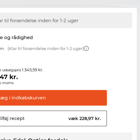
ar til forsendelse inden for 1-2 uger
se og rådighed
mm
(Klar til forsendelse inden for 1-2 uger)
1.345,59 kr.
e udsalgspris
,47
kr.
00% moms
Læg i
indkøbskurven
ilføj
recept
væk 228,97 kr.