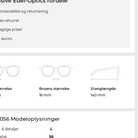
sive Edel-Optics fordele
 forsendelse og returnering
es returret
agtige priser
 konto
ørrelse
Broens størrelse
Stanglængde
m
16 mm
140 mm
056 Modeloplysninger
r & detaljer
L
else
56