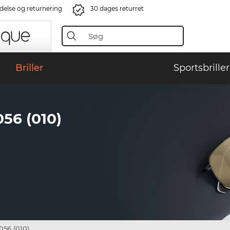
ndelse og returnering
30 dages returret
Briller
Sportsbriller
6 (010)
56 (010)