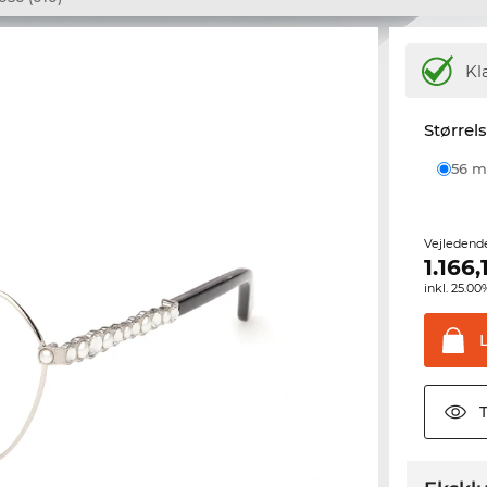
Kl
Størrel
56
Vejledend
1.166,
inkl. 25.
T