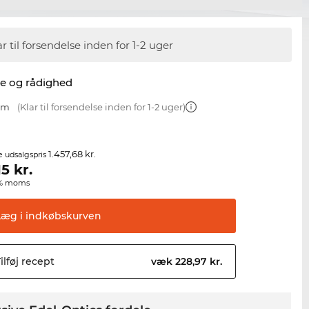
ar til forsendelse inden for 1-2 uger
se og rådighed
 mm
(Klar til forsendelse inden for 1-2 uger)
1.457,68 kr.
e udsalgspris
15
kr.
00% moms
Læg i
indkøbskurven
ilføj
recept
væk 228,97 kr.