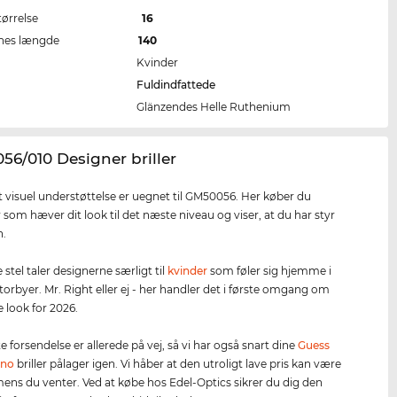
tørrelse
16
nes længde
140
Kvinder
Fuldindfattede
Glänzendes Helle Ruthenium
56/010 Designer briller
 visuel understøttelse er uegnet til GM50056. Her køber du
r som hæver dit look til det næste niveau og viser, at du har styr
.
stel taler designerne særligt til
kvinder
som føler sig hjemme i
torbyer. Mr. Right eller ej - her handler det i første omgang om
e look for 2026.
 forsendelse er allerede på vej, så vi har også snart dine
Guess
ano
briller pålager igen. Vi håber at den utroligt lave pris kan være
mens du venter. Ved at købe hos Edel-Optics sikrer du dig den