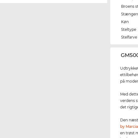
Broens s
Stænger
Køn
Steltype
Stelfarve
‌GM500
Udtrykket
ettilbehø
på moden
Med dette 
verdens s
det rigtig
Den næste
by Marci
en trøst 