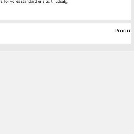
s, for vores standard er altid til udsalg.
Produc