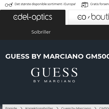
Det største disponible sortiment i Europa!
Gratis forse
Solbriller
GUESS BY MARCIANO GM5005
Forside
Korrektionsbriller
Guess by Marciano
GM500