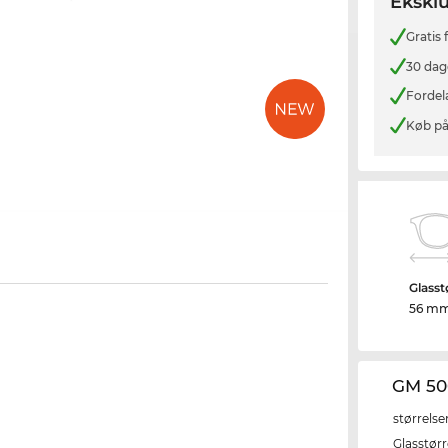
Eksklu
Gratis
30 dag
Fordel
Køb på
Glasst
56 m
GM 50
størrelse
Glasstørr