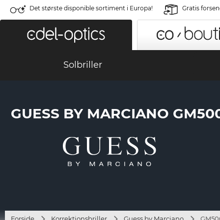
Det største disponible sortiment i Europa!
Gratis forse
Solbriller
GUESS BY MARCIANO GM500
Forside
Korrektionsbriller
Guess by Marciano
GM500