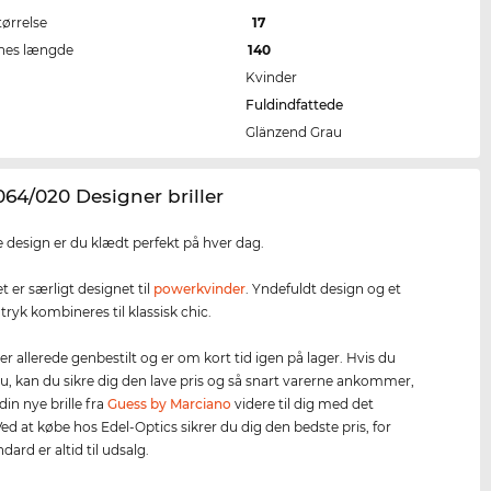
tørrelse
17
nes længde
140
Kvinder
Fuldindfattede
Glänzend Grau
64/020 Designer briller
 design er du klædt perfekt på hver dag.
let er særligt designet til
powerkvinder
. Yndefuldt design og et
tryk kombineres til klassisk chic.
er allerede genbestilt og er om kort tid igen på lager. Hvis du
 nu, kan du sikre dig den lave pris og så snart varerne ankommer,
din nye brille fra
Guess by Marciano
videre til dig med det
d at købe hos Edel-Optics sikrer du dig den bedste pris, for
dard er altid til udsalg.