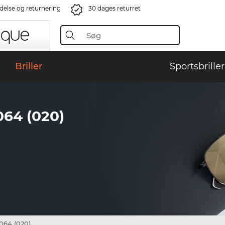
ndelse og returnering
30 dages returret
Briller
Sportsbriller
64 (020)
64 (020)