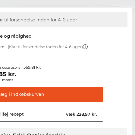
ar til forsendelse inden for 4-6 uger
se og rådighed
 mm
(Klar til forsendelse inden for 4-6 uger)
1.569,81 kr.
e udsalgspris
,85
kr.
00% moms
Læg i
indkøbskurven
ilføj
recept
væk 228,97 kr.