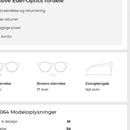
sive Edel-Optics fordele
 forsendelse og returnering
es returret
agtige priser
 konto
ørrelse
Broens størrelse
Stanglængde
m
17 mm
140 mm
064 Modeloplysninger
r & detaljer
M
else
54