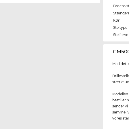
Broens s
Stænger
Køn
Steltype
Stelfarve
‌GM500
Med dette
Brillestel
stærkt ud
Modellen 
bestiller
sender vi 
samme. Ve
vores stan