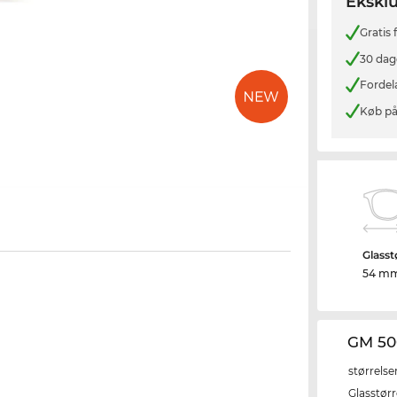
Eksklu
Gratis
30 dag
Fordel
Køb på
Glasst
54 m
GM 50
størrelse
Glasstørr