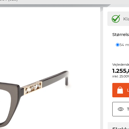
Kl
Størrel
54
Vejledend
1.255
inkl. 25.
T